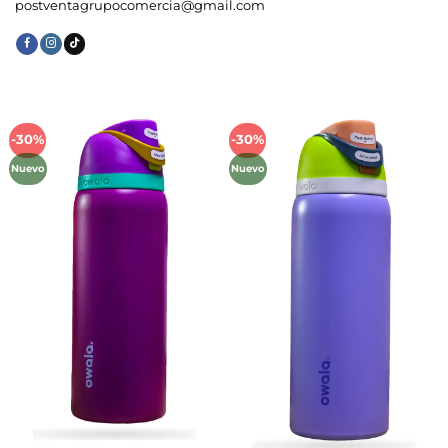
postventagrupocomercia@gmail.com
-30%
-30%
Añadir
Añadir
a la
a la
Nuevo
Nuevo
lista de
lista de
deseos
deseos