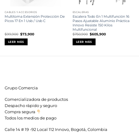
CABLES Y ACCESORIOS
ESCALERAS
Multitoma Extensión Protección De
Escalera Todo En 1 Multifunción 16
Picos 17 En 1 Usb / Usb C
Pasos Ajustable Aluminio Práctica
Innovo Resiste 150 Kilos
Multifuncional
El
El
El
El
$
99,900
$
73,900
$
750,900
$
605,900
precio
precio
precio
precio
original
actual
original
actual
LEER MÁS
LEER MÁS
era:
es:
era:
es:
$99,900.
$73,900.
$750,900.
$605,900.
Grupo Comercia
Comercializadora de productos
Despacho rápido y seguro
Compra segura
Todos los medios de pago
Calle 14 # 19 -92 Local 112 Innovo, Bogotá, Colombia