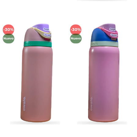
-30%
-30%
Añadir
Añadir
a la
a la
Nuevo
Nuevo
lista de
lista de
deseos
deseos