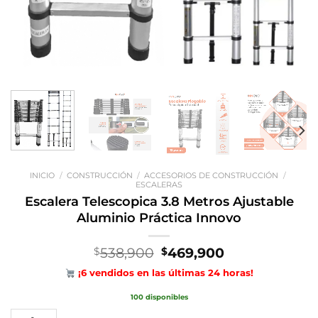
INICIO
/
CONSTRUCCIÓN
/
ACCESORIOS DE CONSTRUCCIÓN
/
ESCALERAS
Escalera Telescopica 3.8 Metros Ajustable
Aluminio Práctica Innovo
El
El
538,900
469,900
$
$
precio
precio
¡6 vendidos en las últimas 24 horas!
original
actual
era:
es:
100 disponibles
$538,900.
$469,900.
Escalera Telescopica 3.8 Metros Ajustable Aluminio Práctica Innovo c