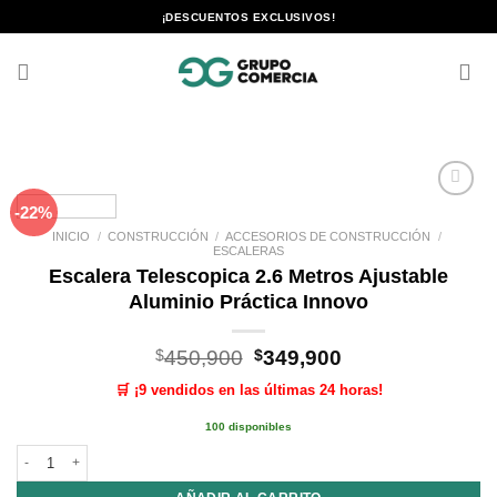
Saltar
¡DESCUENTOS EXCLUSIVOS!
al
contenido
-22%
Añadir
a la
INICIO
/
CONSTRUCCIÓN
/
ACCESORIOS DE CONSTRUCCIÓN
/
lista de
ESCALERAS
deseos
Escalera Telescopica 2.6 Metros Ajustable
Aluminio Práctica Innovo
El
El
$
450,900
$
349,900
precio
precio
🛒 ¡9 vendidos en las últimas 24 horas!
original
actual
era:
es:
100 disponibles
$450,900.
$349,900.
Escalera Telescopica 2.6 Metros Ajustable Aluminio Práctica Innovo cantida