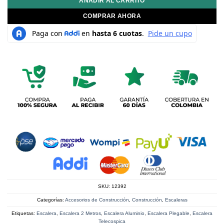
AÑADIR AL CARRITO
COMPRAR AHORA
SKU:
12392
Categorías:
Accesorios de Construcción
,
Construcción
,
Escaleras
Etiquetas:
Escalera
,
Escalera 2 Metros
,
Escalera Aluminio
,
Escalera Plegable
,
Escalera
Telecospica