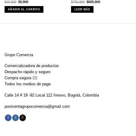
El
El
El
El
$
18,900
$
9,900
$
750,900
$
605,900
precio
precio
precio
precio
original
actual
original
actual
AÑADIR AL CARRITO
LEER MÁS
era:
es:
era:
es:
$18,900.
$9,900.
$750,900.
$605,900.
Grupo Comercia
Comercializadora de productos
Despacho rápido y seguro
Compra segura 👇🏼
Todos los medios de pago
Calle 14 # 19 -92 Local 112 Innovo, Bogotá, Colombia
postventagrupocomercia@gmail.com