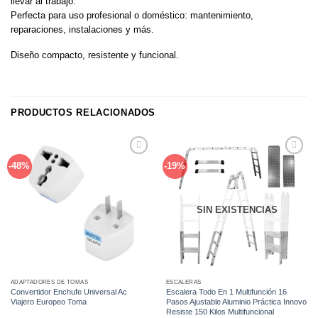
llevar al trabajo.
Perfecta para uso profesional o doméstico: mantenimiento,
reparaciones, instalaciones y más.
Diseño compacto, resistente y funcional.
PRODUCTOS RELACIONADOS
Añadir
Añadir
-48%
-19%
a la
a la
lista de
lista de
deseos
deseos
SIN EXISTENCIAS
ADAPTADORES DE TOMAS
ESCALERAS
Convertidor Enchufe Universal Ac
Escalera Todo En 1 Multifunción 16
Viajero Europeo Toma
Pasos Ajustable Aluminio Práctica Innovo
Resiste 150 Kilos Multifuncional