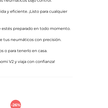
us neumáticos bajo control.
a y eficiente. ¡Listo para cualquier
que estés preparado en todo momento.
 de tus neumáticos con precisión.
os o para tenerlo en casa.
omi V2 y viaja con confianza!
-26%
-52%
dir
Añadir