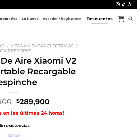
Descuentos
orporativo
Lo Nuevo
Acceder / Registrarse
AS
/
HERRAMIENTAS ELÉCTRICAS
/
OMPRESORES
De Aire Xiaomi V2
ortable Recargable
espinche
El
El
900
289,900
$
precio
precio
s en las últimas 24 horas!
original
actual
era:
es:
Sin existencias
$459,900.
$289,900.