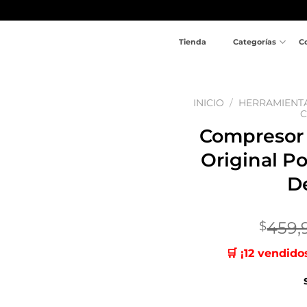
Tienda
Categorías
C
INICIO
/
HERRAMIENT
C
Compresor 
Añadir
a la
Original P
lista
de
D
deseos
459,
$
🛒 ¡12 vendido