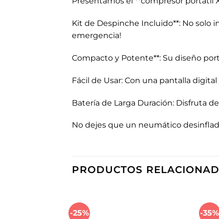
Presentamos el **compresor portátil X
Kit de Despinche Incluido**: No solo i
emergencia!
Compacto y Potente**: Su diseño port
Fácil de Usar: Con una pantalla digita
Batería de Larga Duración: Disfruta de
No dejes que un neumático desinflado 
PRODUCTOS RELACIONA
-25%
-35
Añadir