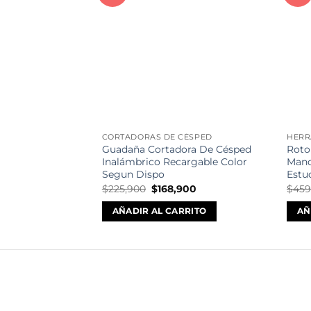
a la
lista de
deseos
CORTADORAS DE CÉSPED
HERR
Guadaña Cortadora De Césped
Roto
Inalámbrico Recargable Color
Mand
Segun Dispo
Estu
El
El
$
225,900
$
168,900
$
459
precio
precio
original
actual
AÑADIR AL CARRITO
AÑ
era:
es:
$225,900.
$168,900.