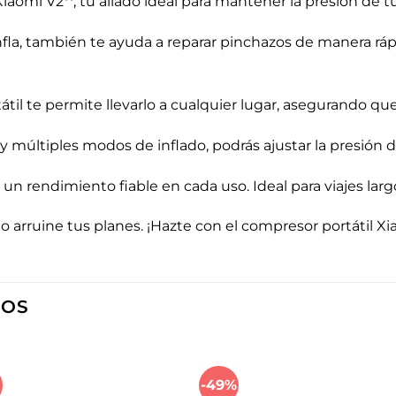
iaomi V2**, tu aliado ideal para mantener la presión de t
nfla, también te ayuda a reparar pinchazos de manera rápid
átil te permite llevarlo a cualquier lugar, asegurando 
l y múltiples modos de inflado, podrás ajustar la presión
 un rendimiento fiable en cada uso. Ideal para viajes larg
arruine tus planes. ¡Hazte con el compresor portátil Xia
DOS
%
-49%
Añadir
Aña