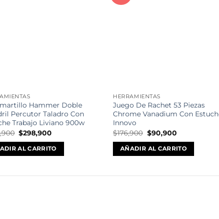
a la
a l
lista de
lista
deseos
des
AMIENTAS
HERRAMIENTAS
martillo Hammer Doble
Juego De Rachet 53 Piezas
ril Percutor Taladro Con
Chrome Vanadium Con Estuch
che Trabajo Liviano 900w
Innovo
El
El
El
El
,900
$
298,900
$
176,900
$
90,900
precio
precio
precio
precio
original
actual
original
actual
ADIR AL CARRITO
AÑADIR AL CARRITO
era:
es:
era:
es:
$459,900.
$298,900.
$176,900.
$90,900.