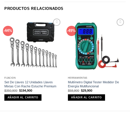
PRODUCTOS RELACIONADOS
Añadir
Añadir
-44%
-49%
a la
a la
lista de
lista de
deseos
deseos
FIJACIÓN
HERRAMIENTAS
Set De Llaves 12 Unidades Llaves
Multímetro Digital Tester Medidor De
Mixtas Con Rache Estuche Premium
Energía Multifuncional
El
El
El
El
$
350,900
$
194,900
$
58,900
$
29,900
precio
precio
precio
precio
original
actual
original
actual
AÑADIR AL CARRITO
AÑADIR AL CARRITO
era:
es:
era:
es:
$350,900.
$194,900.
$58,900.
$29,900.