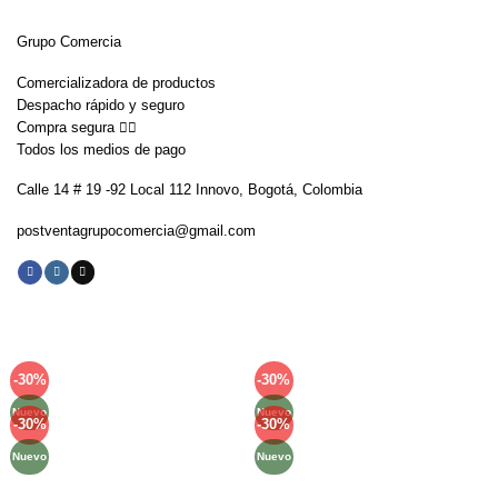
Grupo Comercia
Comercializadora de productos
Despacho rápido y seguro
Compra segura 👇🏼
Todos los medios de pago
Calle 14 # 19 -92 Local 112 Innovo, Bogotá, Colombia
postventagrupocomercia@gmail.com
-30%
-30%
Añadir
Añadir
a la
a la
Nuevo
Nuevo
lista de
lista de
-30%
-30%
Añadir
Añadir
deseos
deseos
a la
a la
Nuevo
Nuevo
lista de
lista de
deseos
deseos
Métodos de Pago