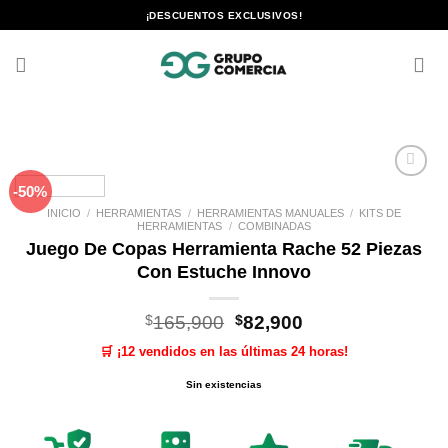
Saltar
¡DESCUENTOS EXCLUSIVOS!
al
contenido
-50%
Añadir
a la
INICIO
/
HERRAMIENTAS
/
HERRAMIENTAS MANUALES
/
KITS DE
lista de
HERRAMIENTAS
/
COMBINADAS
deseos
Juego De Copas Herramienta Rache 52 Piezas
Con Estuche Innovo
El
El
$
165,900
$
82,900
precio
precio
🛒 ¡12 vendidos en las últimas 24 horas!
original
actual
era:
es:
Sin existencias
$165,900.
$82,900.