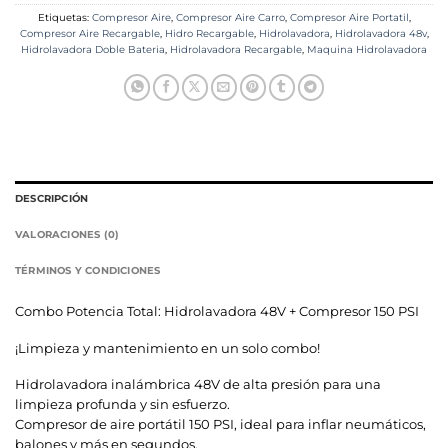
Etiquetas:
Compresor Aire
,
Compresor Aire Carro
,
Compresor Aire Portatil
,
Compresor Aire Recargable
,
Hidro Recargable
,
Hidrolavadora
,
Hidrolavadora 48v
,
Hidrolavadora Doble Bateria
,
Hidrolavadora Recargable
,
Maquina Hidrolavadora
DESCRIPCIÓN
VALORACIONES (0)
TÉRMINOS Y CONDICIONES
Combo Potencia Total: Hidrolavadora 48V + Compresor 150 PSI
¡Limpieza y mantenimiento en un solo combo!
Hidrolavadora inalámbrica 48V de alta presión para una
limpieza profunda y sin esfuerzo.
Compresor de aire portátil 150 PSI, ideal para inflar neumáticos,
balones y más en segundos.