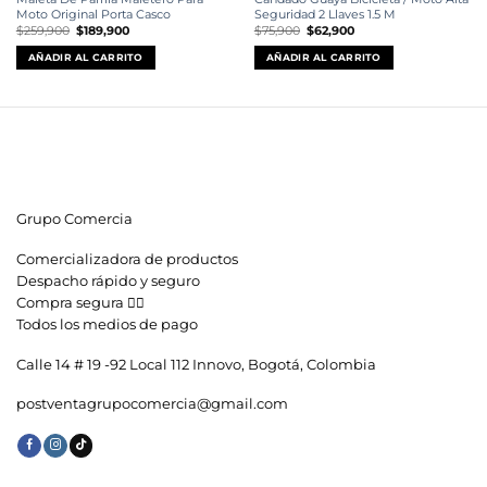
Moto Original Porta Casco
Seguridad 2 Llaves 1.5 M
El
El
El
El
$
259,900
$
189,900
$
75,900
$
62,900
precio
precio
precio
precio
original
actual
original
actual
AÑADIR AL CARRITO
AÑADIR AL CARRITO
era:
es:
era:
es:
$259,900.
$189,900.
$75,900.
$62,900.
Grupo Comercia
Comercializadora de productos
Despacho rápido y seguro
Compra segura 👇🏼
Todos los medios de pago
Calle 14 # 19 -92 Local 112 Innovo, Bogotá, Colombia
postventagrupocomercia@gmail.com