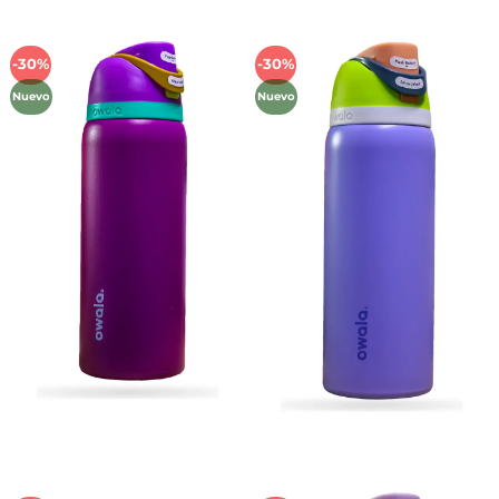
-30%
-30%
Añadir
Añadir
a la
a la
Nuevo
Nuevo
lista de
lista de
deseos
deseos