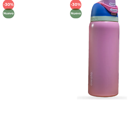
-30%
-30%
Añadir
Añadir
a la
a la
Nuevo
Nuevo
lista de
lista de
deseos
deseos
Métodos de Pago