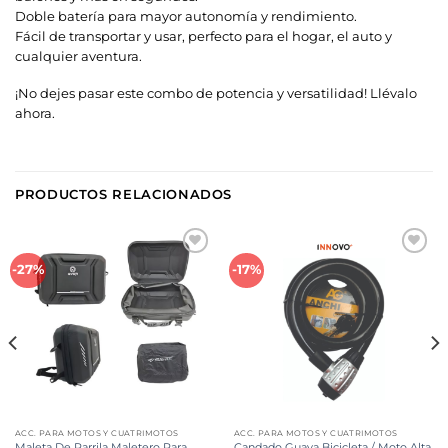
Doble batería para mayor autonomía y rendimiento.
Fácil de transportar y usar, perfecto para el hogar, el auto y
cualquier aventura.
¡No dejes pasar este combo de potencia y versatilidad! Llévalo
ahora.
PRODUCTOS RELACIONADOS
Añadir
Añadir
-27%
-17%
a la
a la
lista de
lista de
deseos
deseos
ACC. PARA MOTOS Y CUATRIMOTOS
ACC. PARA MOTOS Y CUATRIMOTOS
Maleta De Parrila Maletero Para
Candado Guaya Bicicleta / Moto Alta