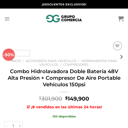
Saltar
¡DESCUENTOS EXCLUSIVOS!
al
contenido
-50%
Añadir
a la
INICIO
/
ACCESORIOS PARA VEHÍCULOS
/
HERRAMIENTAS PARA
lista de
VEHÍCULOS
/
COMPRESORES
deseos
Combo Hidrolavadora Doble Batería 48V
Alta Presión + Compresor De Aire Portable
Vehículos 150psi
El
El
301,900
149,900
$
$
precio
precio
🛒 ¡8 vendidos en las últimas 24 horas!
original
actual
era:
es:
100 disponibles
$301,900.
$149,900.
Combo Hidrolavadora Doble Batería 48V Alta Presión + Compresor De 