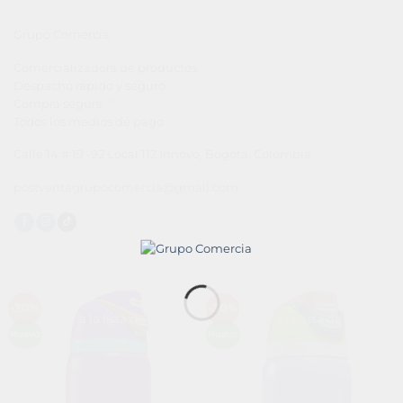
Grupo Comercia
Comercializadora de productos
Despacho rápido y seguro
Compra segura
Todos los medios de pago
Calle 14 # 19 -92 Local 112 Innovo, Bogotá, Colombia
postventagrupocomercia@gmail.com
-30%
-30%
Añadir a la lista de deseos
Añadir a la lista de deseos
Nuevo
Nuevo