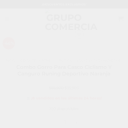
Saltar
¡DESCUENTOS EXCLUSIVOS!
al
contenido
-46%
Añadir a la lista de deseos
INICIO
/
DEPORTES Y FITNESS
/
FÚTBOL
/
BOLSOS Y ORGANIZADORES
Combo Gorro Para Casco Ciclismo Y
Canguro Runing Deportivo Naranja
El
El
$
65,900
$
35,900
precio
precio
¡8 vendidos en las últimas 24 horas!
original
actual
era:
es:
100 disponibles
$65,900.
$35,900.