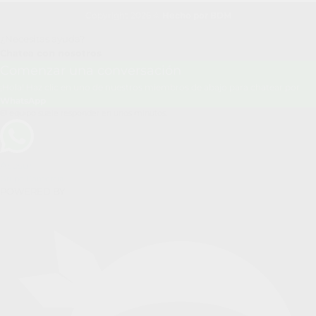
Copyright 2026 ©
Hecho por BDM
¿Necesitas ayuda?
Chatea con nosotros
Comenzar una conversación
¡Hola! Haz clic en uno de nuestros miembros de abajo para chatear por
WhatsApp
El equipo suele responder en unos minutos.
Asesor
Grupo Comercia
POWERED BY