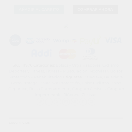
Combo
AÑADIR AL CARRITO
COMPRAR AHORA
Gorro
Para
Casco
Ciclismo
Y
Canguro
Runing
Deportivo
Naranja
cantidad
SKU:
11976
Categorías:
Bolsos y Organizadores
,
Ciclismo
,
Deportes y Fitness
,
Fitness y Musculación
,
Mochilas y Bolsos
,
Protección y Rehabilitación
Etiquetas:
Balaclava
,
Balaclava
Gorro Protege
,
Balaclava Protección
,
Bolso Ciclistas
,
Bolso
Deportivo
,
Bolso Entrenamiento
,
Canguro Ciclistas
,
Canguro
Impermeable
,
Riñonera Ciclistas
DESCRIPCIÓN