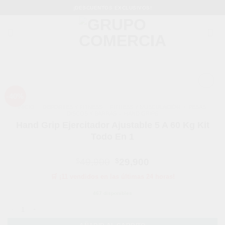
Saltar
¡DESCUENTOS EXCLUSIVOS!
al
contenido
-40%
Añadir
a la
INICIO
/
DEPORTES Y FITNESS
/
FITNESS Y MUSCULACIÓN
/
PESAS,
lista de
DISCOS Y BARRAS
/
HAND GRIPS
deseos
Hand Grip Ejercitador Ajustable 5 A 60 Kg Kit
Todo En 1
El
El
$
49,900
$
29,900
precio
precio
🛒 ¡11 vendidos en las últimas 24 horas!
original
actual
era:
es:
467 disponibles
$49,900.
$29,900.
Hand Grip Ejercitador Ajustable 5 A 60 Kg Kit Todo En 1 cantidad