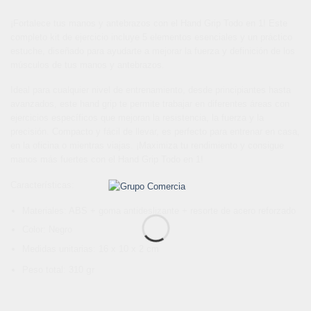
¡Fortalece tus manos y antebrazos con el Hand Grip Todo en 1! Este
completo kit de ejercicio incluye 5 elementos esenciales y un práctico
estuche, diseñado para ayudarte a mejorar la fuerza y definición de los
músculos de tus manos y antebrazos.
Ideal para cualquier nivel de entrenamiento, desde principiantes hasta
avanzados, este hand grip te permite trabajar en diferentes áreas con
ejercicios específicos que mejoran la resistencia, la fuerza y la
precisión. Compacto y fácil de llevar, es perfecto para entrenar en casa,
en la oficina o mientras viajas. ¡Maximiza tu rendimiento y consigue
manos más fuertes con el Hand Grip Todo en 1!
Características:
Materiales: ABS + goma antideslizante + resorte de acero reforzado
Color: Negro
Medidas unitarias: 16 x 10 x 2 cm
gr
Peso total: 310