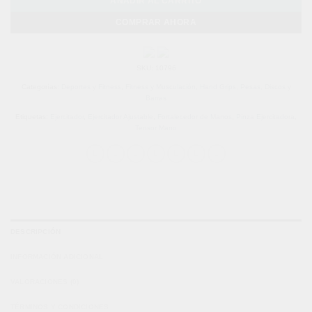
AÑADIR AL CARRITO
COMPRAR AHORA
SKU:
10796
Categorías:
Deportes y Fitness
,
Fitness y Musculación
,
Hand Grips
,
Pesas, Discos y
Barras
Etiquetas:
Ejercitador
,
Ejercitador Ajustable
,
Fortalecedor de Manos
,
Pinza Ejercitadora
,
Tensor Mano
DESCRIPCIÓN
INFORMACIÓN ADICIONAL
VALORACIONES (0)
TÉRMINOS Y CONDICIONES