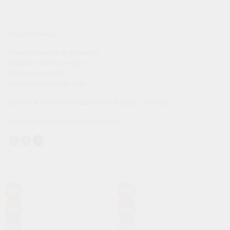
Grupo Comercia
Comercializadora de productos
Despacho rápido y seguro
Compra segura 👇🏼
Todos los medios de pago
Calle 14 # 19 -92 Local 112 Innovo, Bogotá, Colombia
postventagrupocomercia@gmail.com
-30%
-30%
Añadir
Añadir
a la
a la
Nuevo
Nuevo
lista de
lista de
-30%
-30%
Añadir
Añadir
deseos
deseos
a la
a la
Nuevo
Nuevo
lista de
lista de