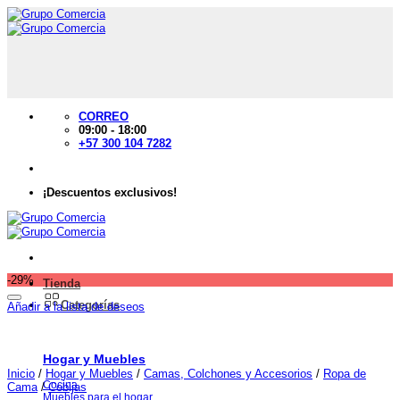
Saltar
al
contenido
CORREO
09:00 - 18:00
+57 300 104 7282
¡Descuentos exclusivos!
-29%
Tienda
Categorías
Añadir a la lista de deseos
Hogar y Muebles
Inicio
/
Hogar y Muebles
/
Camas, Colchones y Accesorios
/
Ropa de
Cocina
Cama
/
Cobijas
Muebles para el hogar