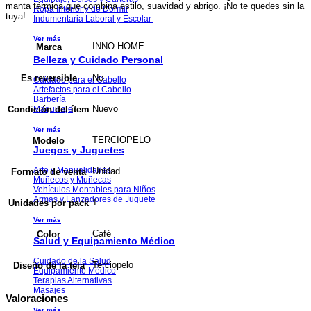
manta térmica que combina estilo, suavidad y abrigo. ¡No te quedes sin la
Ropa Interior y de Dormir
tuya!
Indumentaria Laboral y Escolar
Ver más
INNO HOME
Marca
Belleza y Cuidado Personal
No
Es reversible
Cuidado para el Cabello
Artefactos para el Cabello
Barbería
Nuevo
Condición del ítem
Maquillaje
Ver más
TERCIOPELO
Modelo
Juegos y Juguetes
Arte y Manualidades
Unidad
Formato de venta
Muñecos y Muñecas
Vehículos Montables para Niños
Armas y Lanzadores de Juguete
1
Unidades por pack
Ver más
Café
Color
Salud y Equipamiento Médico
Cuidado de la Salud
Terciopelo
Diseño de la tela
Equipamiento Médico
Terapias Alternativas
Masajes
Valoraciones
Ver más