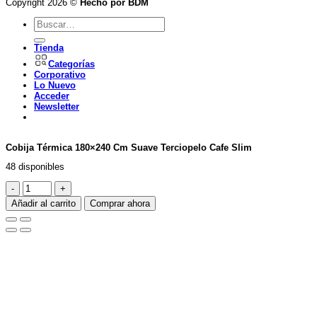
Copyright 2026 ©
Hecho por BDM
Buscar
por:
Tienda
Categorías
Corporativo
Lo Nuevo
Acceder
Newsletter
Cobija Térmica 180×240 Cm Suave Terciopelo Cafe Slim
48 disponibles
Cobija
Térmica
Añadir al carrito
Comprar ahora
180x240
Cm
Suave
Terciopelo
Cafe
Slim
cantidad