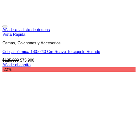
Añadir a la lista de deseos
Vista Rápida
Camas, Colchones y Accesorios
Cobija Térmica 180×240 Cm Suave Terciopelo Rosado
El
El
$
125,900
$
75,900
precio
precio
Añadir al carrito
original
actual
-22%
era:
es:
$125,900.
$75,900.