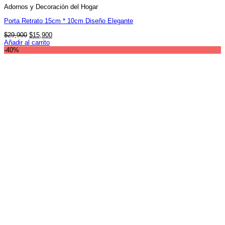
Adornos y Decoración del Hogar
Porta Retrato 15cm * 10cm Diseño Elegante
El
El
$
29,900
$
15,900
precio
precio
Añadir al carrito
original
actual
-40%
era:
es:
$29,900.
$15,900.