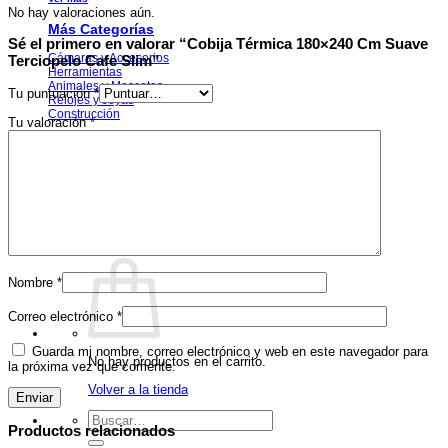
No hay valoraciones aún.
Más Categorías
Sé el primero en valorar “Cobija Térmica 180×240 Cm Suave
Cámaras y Accesorios
Terciopelo Cafe Slim”
Herramientas
Animales y Mascotas
Tu puntuación
*
Relojes y Joyas
Construcción
Tu valoración
*
Ver todas las categorías
Corporativo
Lo Nuevo
Acceder / Registrarse
Descuentos
Nombre
*
Correo electrónico
*
Guarda mi nombre, correo electrónico y web en este navegador para
No hay productos en el carrito.
la próxima vez que comente.
Volver a la tienda
Buscar
Productos relacionados
por: