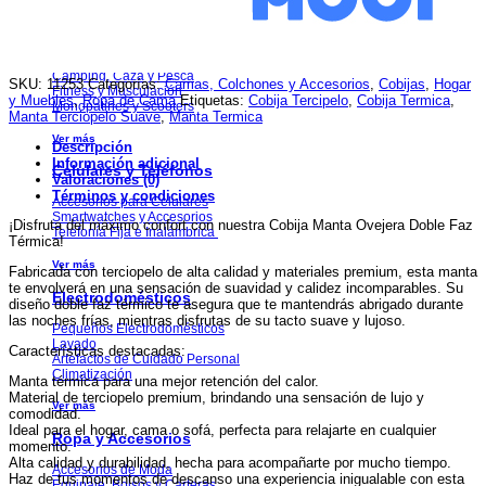
Deportes y Fitness
Ciclismo
Camping, Caza y Pesca
SKU:
11253
Categorías:
Camas, Colchones y Accesorios
,
Cobijas
,
Hogar
Fitness y Musculación
y Muebles
,
Ropa de Cama
Etiquetas:
Cobija Tercipelo
,
Cobija Termica
,
Monopatines y Scooters
Manta Terciopelo Suave
,
Manta Termica
Ver más
Descripción
Información adicional
Celulares y Teléfonos
Valoraciones (0)
Términos y condiciones
Accesorios para Celulares
Smartwatches y Accesorios
¡Disfruta del máximo confort con nuestra Cobija Manta Ovejera Doble Faz
Telefonía Fija e Inalámbrica
Térmica!
Ver más
Fabricada con terciopelo de alta calidad y materiales premium, esta manta
te envolverá en una sensación de suavidad y calidez incomparables. Su
Electrodomésticos
diseño doble faz térmico te asegura que te mantendrás abrigado durante
las noches frías, mientras disfrutas de su tacto suave y lujoso.
Pequeños Electrodomésticos
Lavado
Características destacadas:
Artefactos de Cuidado Personal
Climatización
Manta térmica para una mejor retención del calor.
Material de terciopelo premium, brindando una sensación de lujo y
Ver más
comodidad.
Ideal para el hogar, cama o sofá, perfecta para relajarte en cualquier
Ropa y Accesorios
momento.
Alta calidad y durabilidad, hecha para acompañarte por mucho tiempo.
Accesorios de Moda
Haz de tus momentos de descanso una experiencia inigualable con esta
Equipaje, Bolsos y Carteras