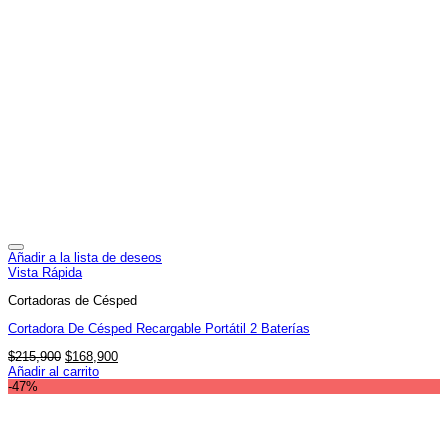
Añadir a la lista de deseos
Vista Rápida
Cortadoras de Césped
Cortadora De Césped Recargable Portátil 2 Baterías
El
El
$
215,900
$
168,900
precio
precio
Añadir al carrito
original
actual
-47%
era:
es:
$215,900.
$168,900.