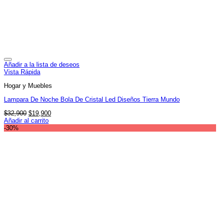
Añadir a la lista de deseos
Vista Rápida
Hogar y Muebles
Lampara De Noche Bola De Cristal Led Diseños Tierra Mundo
El
El
$
32,900
$
19,900
precio
precio
Añadir al carrito
original
actual
-30%
era:
es:
$32,900.
$19,900.