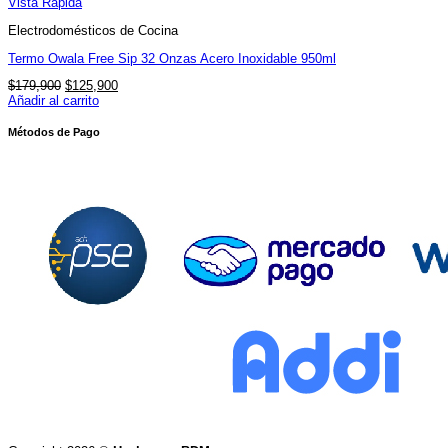
Vista Rápida
Electrodomésticos de Cocina
Termo Owala Free Sip 32 Onzas Acero Inoxidable 950ml
El
El
$
179,900
$
125,900
precio
precio
Añadir al carrito
original
actual
era:
es:
Métodos de Pago
$179,900.
$125,900.