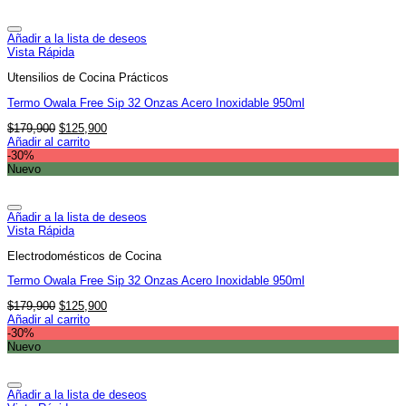
$179,900.
$125,900.
Añadir a la lista de deseos
Vista Rápida
Utensilios de Cocina Prácticos
Termo Owala Free Sip 32 Onzas Acero Inoxidable 950ml
El
El
$
179,900
$
125,900
precio
precio
Añadir al carrito
original
actual
-30%
era:
es:
Nuevo
$179,900.
$125,900.
Añadir a la lista de deseos
Vista Rápida
Electrodomésticos de Cocina
Termo Owala Free Sip 32 Onzas Acero Inoxidable 950ml
El
El
$
179,900
$
125,900
precio
precio
Añadir al carrito
original
actual
-30%
era:
es:
Nuevo
$179,900.
$125,900.
Añadir a la lista de deseos