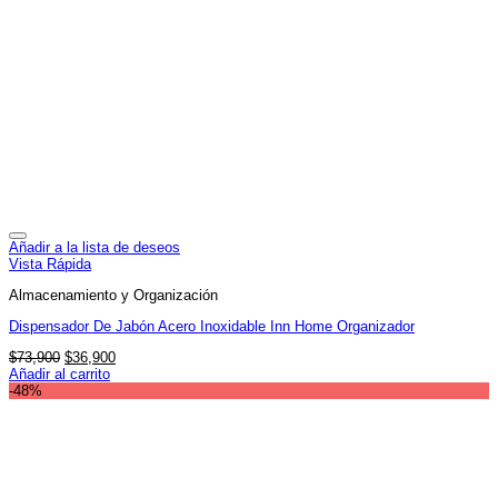
Añadir a la lista de deseos
Vista Rápida
Almacenamiento y Organización
Dispensador De Jabón Acero Inoxidable Inn Home Organizador
El
El
$
73,900
$
36,900
precio
precio
Añadir al carrito
original
actual
-48%
era:
es:
$73,900.
$36,900.