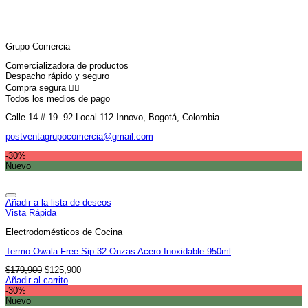
$85,900.
$59,900.
Grupo Comercia
Comercializadora de productos
Despacho rápido y seguro
Compra segura 👇🏼
Todos los medios de pago
Calle 14 # 19 -92 Local 112 Innovo, Bogotá, Colombia
postventagrupocomercia@gmail.com
-30%
Nuevo
Añadir a la lista de deseos
Vista Rápida
Electrodomésticos de Cocina
Termo Owala Free Sip 32 Onzas Acero Inoxidable 950ml
El
El
$
179,900
$
125,900
precio
precio
Añadir al carrito
original
actual
-30%
era:
es:
Nuevo