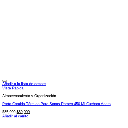
Añadir a la lista de deseos
Vista Rápida
Almacenamiento y Organización
Porta Comida Térmico Para Sopas Ramen 450 Ml Cuchara Acero
El
El
$
85,900
$
59,900
precio
precio
Añadir al carrito
original
actual
era:
es: