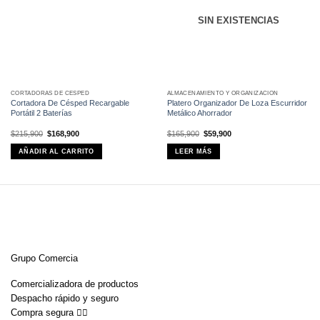
SIN EXISTENCIAS
CORTADORAS DE CÉSPED
ALMACENAMIENTO Y ORGANIZACIÓN
Cortadora De Césped Recargable
Platero Organizador De Loza Escurridor
Portátil 2 Baterías
Metálico Ahorrador
El
El
El
El
$
215,900
$
168,900
$
165,900
$
59,900
precio
precio
precio
precio
original
actual
original
actual
AÑADIR AL CARRITO
LEER MÁS
era:
es:
era:
es:
$215,900.
$168,900.
$165,900.
$59,900.
Grupo Comercia
Comercializadora de productos
Despacho rápido y seguro
Compra segura 👇🏼