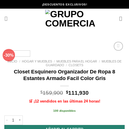
Saltar
¡DESCUENTOS EXCLUSIVOS!
al
contenido
-30%
Añadir
a la
INICIO
/
HOGAR Y MUEBLES
/
MUEBLES PARA EL HOGAR
/
MUEBLES DE
lista de
GUARDADO
/
CLOSETS
deseos
Closet Esquinero Organizador De Ropa 8
Estantes Armado Facil Color Gris
El
El
$
159,900
$
111,930
precio
precio
🛒 ¡12 vendidos en las últimas 24 horas!
original
actual
era:
es:
100 disponibles
$159,900.
$111,930.
Closet Esquinero Organizador De Ropa 8 Estantes Armado Facil Color Gris 