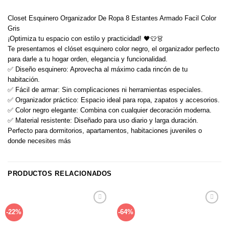
Closet Esquinero Organizador De Ropa 8 Estantes Armado Facil Color
Gris
¡Optimiza tu espacio con estilo y practicidad! 🖤👕👗
Te presentamos el clóset esquinero color negro, el organizador perfecto
para darle a tu hogar orden, elegancia y funcionalidad.
✅ Diseño esquinero: Aprovecha al máximo cada rincón de tu
habitación.
✅ Fácil de armar: Sin complicaciones ni herramientas especiales.
✅ Organizador práctico: Espacio ideal para ropa, zapatos y accesorios.
✅ Color negro elegante: Combina con cualquier decoración moderna.
✅ Material resistente: Diseñado para uso diario y larga duración.
Perfecto para dormitorios, apartamentos, habitaciones juveniles o
donde necesites más
PRODUCTOS RELACIONADOS
Añadir
Añadir
-22%
-64%
a la
a la
lista de
lista de
deseos
deseos