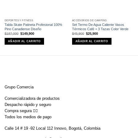
DEPORTES Y FITNESS
ACCESORIOS DE CAMPING
Tabla Skate Patineta Profesional 100%
Set Termo De Agua Caliente Vasos
Pino Canadiense Diseño
Térmicos Café + 3 Tazas Color Verde
El
El
El
El
$
187,000
$
149,900
$
45,900
$
25,900
precio
precio
precio
precio
original
actual
original
actual
AÑADIR AL CARRITO
AÑADIR AL CARRITO
era:
es:
era:
es:
$187,000.
$149,900.
$45,900.
$25,900.
Grupo Comercia
Comercializadora de productos
Despacho rápido y seguro
Compra segura 👇🏼
Todos los medios de pago
Calle 14 # 19 -92 Local 112 Innovo, Bogotá, Colombia