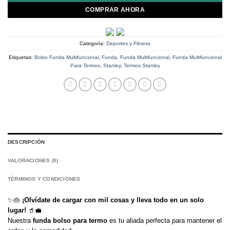
COMPRAR AHORA
Categoría:
Deportes y Fitness
Etiquetas:
Bolso Funda Multifuncional
,
Funda
,
Funda Multifuncional
,
Funda Multifuncional
Para Termos
,
Stanley
,
Termos Stanley
DESCRIPCIÓN
VALORACIONES (0)
TÉRMINOS Y CONDICIONES
✨👜
¡Olvídate de cargar con mil cosas y lleva todo en un solo
lugar!
🥤💼
Nuestra
funda bolso para termo
es tu aliada perfecta para mantener el