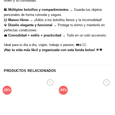
orden y la comodidad.
🛍️
Múltiples bolsillos y compartimientos
→ Guarda tus objetos
personales de forma cómoda y segura.
🙌
Manos libres
→ ¡Adiós a los bolsillos llenos y la incomodidad!
💎
Diseño elegante y funcional
→ Protege tu termo y mantenlo en
perfectas condiciones.
💼
Comodidad + estilo + practicidad
→ Todo en un solo accesorio.
Ideal para tu día a día, viajes, trabajo o paseos. 🚌✈️🚶‍♀️
¡Haz tu vida más fácil y organizada con esta funda bolso!
🌟💖
PRODUCTOS RELACIONADOS
Añadir
Añadir
-20%
-44%
a la
a la
lista de
lista de
deseos
deseos