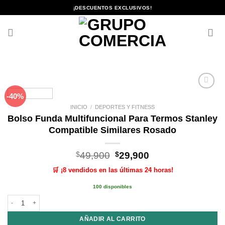
Saltar
¡DESCUENTOS EXCLUSIVOS!
al
contenido
-40%
Añadir
a la
INICIO
/
DEPORTES Y FITNESS
lista de
Bolso Funda Multifuncional Para Termos Stanley
deseos
Compatible Similares Rosado
El
El
$
49,900
$
29,900
precio
precio
🛒 ¡8 vendidos en las últimas 24 horas!
original
actual
era:
es:
100 disponibles
$49,900.
$29,900.
Bolso Funda Multifuncional Para Termos Stanley Compatible Similares Rosa
AÑADIR AL CARRITO