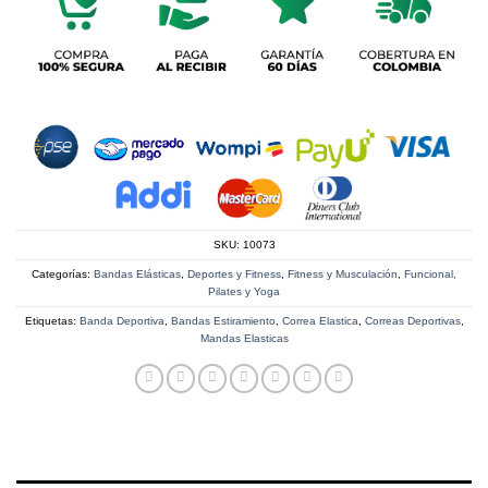
SKU:
10073
Categorías:
Bandas Elásticas
,
Deportes y Fitness
,
Fitness y Musculación
,
Funcional,
Pilates y Yoga
Etiquetas:
Banda Deportiva
,
Bandas Estiramiento
,
Correa Elastica
,
Correas Deportivas
,
Mandas Elasticas