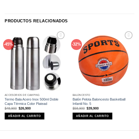
PRODUCTOS RELACIONADOS
Añadir
Añadir
-45%
-32%
a la
a la
lista de
lista de
deseos
deseos
ACCESORIOS DE CAMPING
BALONCESTO
Termo Bala Acero Inox 500ml Doble
Balón Pelota Baloncesto Basketball
Capa Térmica Color Platead
Infantil No. 5
El
El
El
El
$
48,900
$
26,900
$
58,900
$
39,900
precio
precio
precio
precio
original
actual
original
actual
AÑADIR AL CARRITO
AÑADIR AL CARRITO
era:
es:
era:
es:
$48,900.
$26,900.
$58,900.
$39,900.