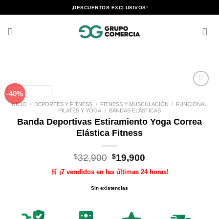
Saltar
¡DESCUENTOS EXCLUSIVOS!
al
contenido
-40%
Añadir
a la
INICIO
/
DEPORTES Y FITNESS
/
FITNESS Y MUSCULACIÓN
/
FUNCIONAL,
lista de
PILATES Y YOGA
/
BANDAS ELÁSTICAS
deseos
Banda Deportivas Estiramiento Yoga Correa
Elástica Fitness
El
El
$
32,900
$
19,900
precio
precio
🛒 ¡7 vendidos en las últimas 24 horas!
original
actual
era:
es:
Sin existencias
$32,900.
$19,900.