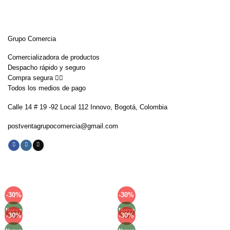
Grupo Comercia
Comercializadora de productos
Despacho rápido y seguro
Compra segura 👇🏼
Todos los medios de pago
Calle 14 # 19 -92 Local 112 Innovo, Bogotá, Colombia
postventagrupocomercia@gmail.com
-30%
-30%
Añadir
Añadir
a la
a la
Nuevo
Nuevo
lista de
lista de
-30%
-30%
Añadir
Añadir
deseos
deseos
a la
a la