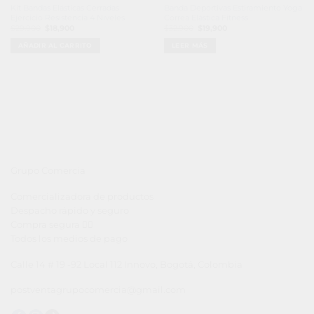
Kit Bandas Elásticas Cerradas
Banda Deportivas Estiramiento Yoga
Ejercicio Resistencia 4 Niveles
Correa Elástica Fitness
El
El
El
El
$
29,900
$
18,900
$
32,900
$
19,900
precio
precio
precio
precio
original
actual
original
actual
AÑADIR AL CARRITO
LEER MÁS
era:
es:
era:
es:
$29,900.
$18,900.
$32,900.
$19,900.
Grupo Comercia
Comercializadora de productos
Despacho rápido y seguro
Compra segura 👇🏼
Todos los medios de pago
Calle 14 # 19 -92 Local 112 Innovo, Bogotá, Colombia
postventagrupocomercia@gmail.com