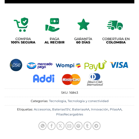
SKU:
16843
Categorías:
Tecnologia
,
Tecnología y conectividad
Etiquetas:
Accesorios
,
Baterias15V
,
BateriasAA
,
Innovación
,
PilasAA
,
PilasRecargables