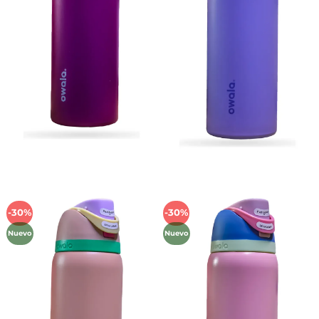
-30%
-30%
Añadir
Añadir
a la
a la
Nuevo
Nuevo
lista de
lista de
deseos
deseos