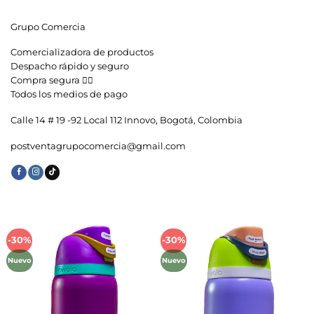
Grupo Comercia
Comercializadora de productos
Despacho rápido y seguro
Compra segura 👇🏼
Todos los medios de pago
Calle 14 # 19 -92 Local 112 Innovo, Bogotá, Colombia
postventagrupocomercia@gmail.com
-30%
-30%
Añadir
Añadir
a la
a la
Nuevo
Nuevo
lista de
lista de
deseos
deseos