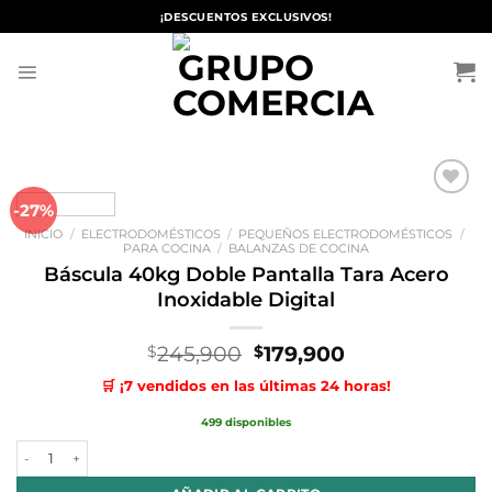
Saltar
¡DESCUENTOS EXCLUSIVOS!
al
contenido
-27%
Añadir
a la
INICIO
/
ELECTRODOMÉSTICOS
/
PEQUEÑOS ELECTRODOMÉSTICOS
/
lista de
PARA COCINA
/
BALANZAS DE COCINA
deseos
Báscula 40kg Doble Pantalla Tara Acero
Inoxidable Digital
El
El
245,900
179,900
$
$
precio
precio
🛒 ¡7 vendidos en las últimas 24 horas!
original
actual
era:
es:
499 disponibles
$245,900.
$179,900.
Báscula 40kg Doble Pantalla Tara Acero Inoxidable Digital cantidad