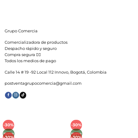
Grupo Comercia
Comercializadora de productos
Despacho rápido y seguro
Compra segura 👇🏼
Todos los medios de pago
Calle 14 # 19 -92 Local 112 Innovo, Bogotá, Colombia
postventagrupocomercia@gmail.com
-30%
-30%
Añadir
Añadir
a la
a la
Nuevo
Nuevo
lista de
lista de
-30%
-30%