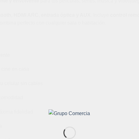
ente y envolvente
para tus películas, series, música y videojue
tooth, HDMI ARC, entrada óptica y AUX
. Incluye
control rem
mbina perfecto con cualquier sala o habitación.
tente
 cine en casa
u celular sin cables
comodidad
xima fidelidad
a