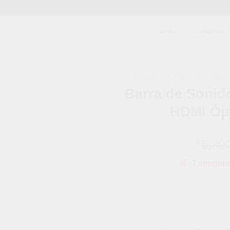
Tienda
Categorías
INICIO
/
3 VELOCIDADES
/
Barra de Sonid
Añadir
HDMI Ópt
a la
lista de
deseos
5,80
$
🛒 ¡7 vendido