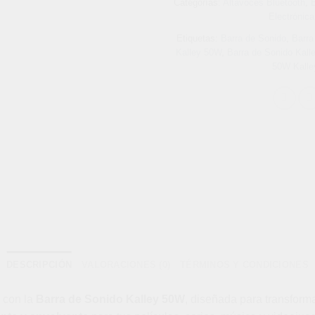
Categorías:
Altavoces Bluetooth
,
B
Electrónica
Etiquetas:
Barra de Sonido
,
Barra
Kalley 50W
,
Barra de Sonido Kall
50W Kalle
DESCRIPCIÓN
VALORACIONES (0)
TÉRMINOS Y CONDICIONES
r con la
Barra de Sonido Kalley 50W
, diseñada para transforma