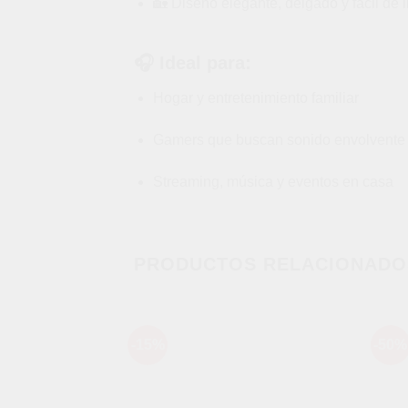
🏡 Diseño elegante, delgado y fácil de i
🎧 Ideal para:
Hogar y entretenimiento familiar
Gamers que buscan sonido envolvente
Streaming, música y eventos en casa
PRODUCTOS RELACIONADO
-15%
-50%
Añadir
a la
lista de
deseos