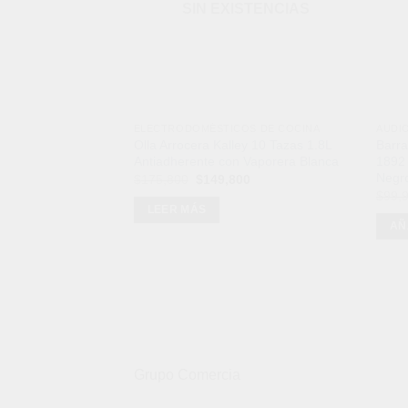
SIN EXISTENCIAS
ELECTRODOMÉSTICOS DE COCINA
AUDI
Olla Arrocera Kalley 10 Tazas 1.8L
Barra
Antiadherente con Vaporera Blanca
1892 
Negr
El
El
$
175,800
$
149,800
precio
precio
$
99,
original
actual
LEER MÁS
era:
es:
AÑ
$175,800.
$149,800.
Grupo Comercia