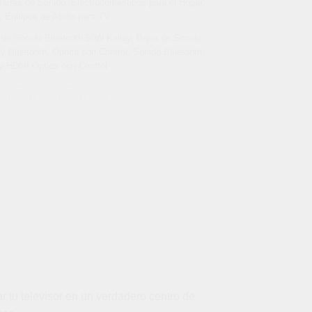
arras de Sonido
,
Electrodomésticos para el Hogar
,
,
Equipos de Audio para TV
 de Sonido Bluetooth 50W Kalley
,
Barra de Sonido
ey Bluetooth
,
Óptica con Control
,
Sonido Bluetooth
y HDMI Óptica con Control
r tu televisor en un verdadero centro de