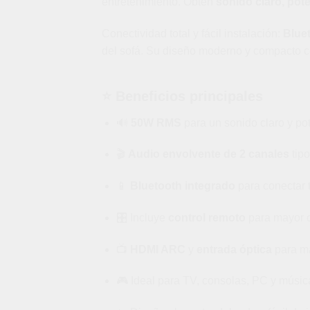
entretenimiento. Obtén
sonido claro, pot
Conectividad total y fácil instalación:
Blue
del sofá. Su diseño moderno y compacto co
⭐
Beneficios principales
🔊
50W RMS
para un sonido claro y po
🎬
Audio envolvente de 2 canales
tipo
📱
Bluetooth integrado
para conectar t
🎛️ Incluye
control remoto
para mayor 
📺
HDMI ARC
y
entrada óptica
para má
🎮 Ideal para TV, consolas, PC y músic