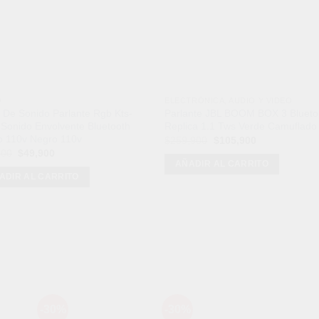
O
ELECTRÓNICA, AUDIO Y VIDEO
 De Sonido Parlante Rgb Kts-
Parlante JBL BOOM BOX 3 Blueto
Sonido Envolvente Bluetooth
Replica 1.1 Tws Verde Camuflado
o 110v Negro 110v
El
El
$
259,900
$
105,900
precio
precio
El
El
900
$
49,900
original
actual
precio
precio
AÑADIR AL CARRITO
era:
es:
original
actual
ADIR AL CARRITO
$259,900.
$105,900.
era:
es:
$99,900.
$49,900.
Mét
-30%
-30%