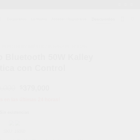
Descuentos
Corporativo
Lo Nuevo
Acceder / Registrarse
ELECTRODOMÉSTICOS PARA EL HOGAR
o Bluetooth 50W Kalley
ica con Control
El
El
0,000
379,000
$
precio
precio
s en las últimas 24 horas!
original
actual
era:
es:
Sin existencias
$5,800,000.
$379,000.
SKU:
16050