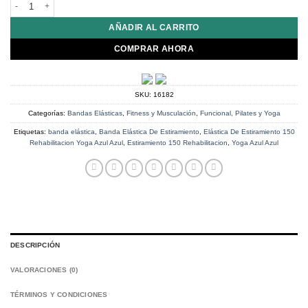
Banda Elástica De Estiramiento 150 Rehabilitacion Yoga Azul Azul cantidad
$38,900.
$19,400.
AÑADIR AL CARRITO
COMPRAR AHORA
SKU:
16182
Categorías:
Bandas Elásticas
,
Fitness y Musculación
,
Funcional, Pilates y Yoga
Etiquetas:
banda elástica
,
Banda Elástica De Estiramiento
,
Elástica De Estiramiento 150
Rehabilitacion Yoga Azul Azul
,
Estiramiento 150 Rehabilitacion
,
Yoga Azul Azul
DESCRIPCIÓN
VALORACIONES (0)
TÉRMINOS Y CONDICIONES