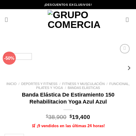
Saltar
¡DESCUENTOS EXCLUSIVOS!
al
contenido
-50%
Añadir
a la
lista de
deseos
INICIO
/
DEPORTES Y FITNESS
/
FITNESS Y MUSCULACIÓN
/
FUNCIONAL,
PILATES Y YOGA
/
BANDAS ELÁSTICAS
Banda Elástica De Estiramiento 150
Rehabilitacion Yoga Azul Azul
El
El
$
38,900
$
19,400
precio
precio
🛒 ¡9 vendidos en las últimas 24 horas!
original
actual
era:
es: