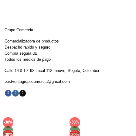
Grupo Comercia
Comercializadora de productos
Despacho rápido y seguro
Compra segura 👇🏼
Todos los medios de pago
Calle 14 # 19 -92 Local 112 Innovo, Bogotá, Colombia
postventagrupocomercia@gmail.com
-30%
-30%
Añadir
Añadir
a la
a la
Nuevo
Nuevo
lista de
lista de
-30%
-30%
Añadir
Añadir