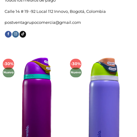
Todos los medios de pago
Calle 14 # 19 -92 Local 112 Innovo, Bogotá, Colombia
postventagrupocomercia@gmail.com
-30%
-30%
Añadir
Añadir
a la
a la
Nuevo
Nuevo
lista de
lista de
deseos
deseos