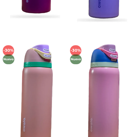
-30%
-30%
Añadir
Añadir
a la
a la
Nuevo
Nuevo
lista de
lista de
deseos
deseos