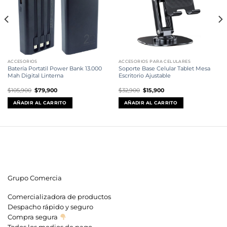
ACCESORIOS
ACCESORIOS PARA CELULARES
Batería Portatil Power Bank 13.000
Soporte Base Celular Tablet Mesa
Mah Digital Linterna
Escritorio Ajustable
El
El
El
El
$
105,900
$
79,900
$
32,900
$
15,900
precio
precio
precio
precio
original
actual
original
actual
AÑADIR AL CARRITO
AÑADIR AL CARRITO
era:
es:
era:
es:
$105,900.
$79,900.
$32,900.
$15,900.
Grupo Comercia
Comercializadora de productos
Despacho rápido y seguro
Compra segura