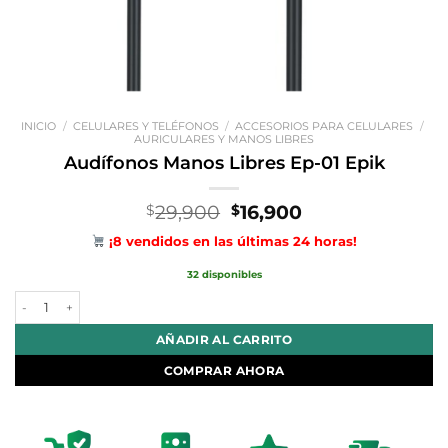
INICIO
/
CELULARES Y TELÉFONOS
/
ACCESORIOS PARA CELULARES
/
AURICULARES Y MANOS LIBRES
Audífonos Manos Libres Ep-01 Epik
El
El
29,900
16,900
$
$
precio
precio
¡8 vendidos en las últimas 24 horas!
original
actual
era:
es:
32 disponibles
$29,900.
$16,900.
Audífonos Manos Libres Ep-01 Epik cantidad
AÑADIR AL CARRITO
COMPRAR AHORA