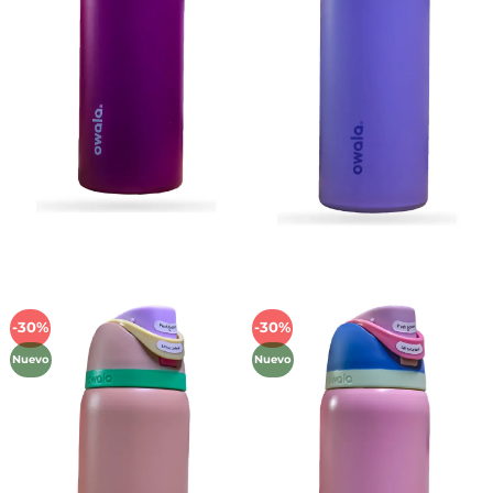
-30%
-30%
Añadir
Añadir
a la
a la
Nuevo
Nuevo
lista de
lista de
deseos
deseos