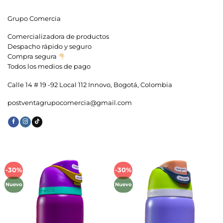
Grupo Comercia
Comercializadora de productos
Despacho rápido y seguro
Compra segura
Todos los medios de pago
Calle 14 # 19 -92 Local 112 Innovo, Bogotá, Colombia
postventagrupocomercia@gmail.com
-30%
-30%
Añadir
Añadir
a la
a la
Nuevo
Nuevo
lista de
lista de
deseos
deseos