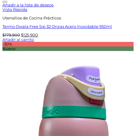
Añadir a la lista de deseos
Vista Rápida
Utensilios de Cocina Prácticos
Termo Owala Free Sip 32 Onzas Acero Inoxidable 950ml
El
El
$
179,900
$
125,900
precio
precio
Añadir al carrito
original
actual
-30%
era:
es:
Nuevo
$179,900.
$125,900.