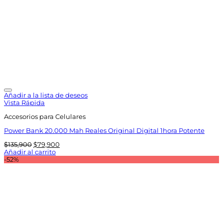
Añadir a la lista de deseos
Vista Rápida
Accesorios para Celulares
Power Bank 20.000 Mah Reales Original Digital 1hora Potente
El
El
$
135,900
$
79,900
precio
precio
Añadir al carrito
original
actual
-52%
era:
es:
$135,900.
$79,900.