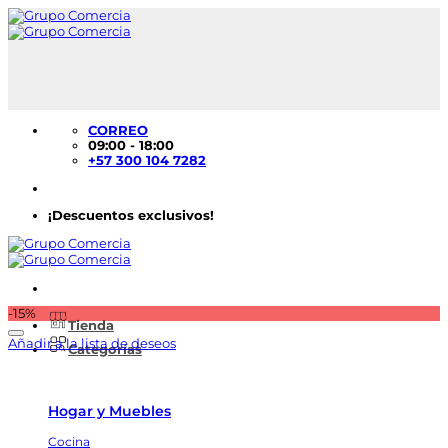
Saltar
al
contenido
CORREO
09:00 - 18:00
+57 300 104 7282
¡Descuentos exclusivos!
-15%
Tienda
Añadir a la lista de deseos
Categorías
Hogar y Muebles
Cocina