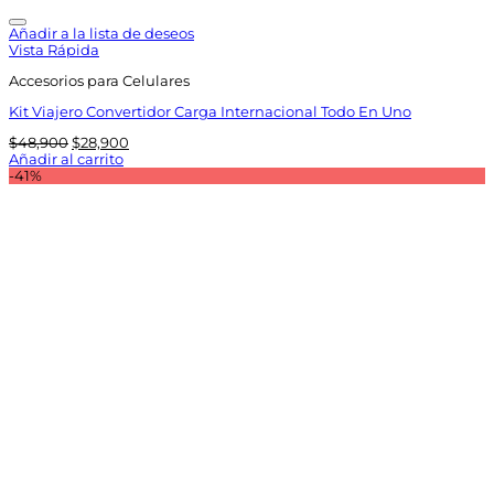
Añadir a la lista de deseos
Vista Rápida
Accesorios para Celulares
Kit Viajero Convertidor Carga Internacional Todo En Uno
El
El
$
48,900
$
28,900
precio
precio
Añadir al carrito
original
actual
-41%
era:
es:
$48,900.
$28,900.