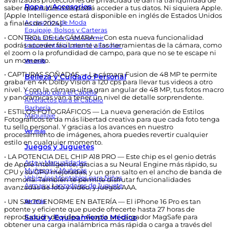
avanzadas protecciones de privacidad te dan la tranquilidad de
Ropa y Accesorios
saber que nadie más podrá acceder a tus datos. Ni siquiera Apple.
[Apple Intelligence estará disponible en inglés de Estados Unidos
Accesorios de Moda
a finales de 2024].¹
Equipaje, Bolsos y Carteras
• CONTROL DE LA CÁMARA — Con esta nueva funcionalidad
Ropa Interior y de Dormir
podrás acceder fácilmente a las herramientas de la cámara, como
Indumentaria Laboral y Escolar
el zoom o la profundidad de campo, para que no se te escape ni
un momento.
Ver más
• CAPTURAS SOÑADAS — La cámara Fusion de 48 MP te permite
Belleza y Cuidado Personal
grabar en 4K Dolby Vision a 120 cps para llevar tus videos a otro
nivel. Y con la cámara ultra gran angular de 48 MP, tus fotos macro
Cuidado para el Cabello
y panorámicas van a tener un nivel de detalle sorprendente.
Artefactos para el Cabello
Barbería
• ESTILOS FOTOGRÁFICOS — La nueva generación de Estilos
Maquillaje
Fotográficos te da más libertad creativa para que cada foto tenga
tu sello personal. Y gracias a los avances en nuestro
Ver más
procesamiento de imágenes, ahora puedes revertir cualquier
estilo en cualquier momento.
Juegos y Juguetes
• LA POTENCIA DEL CHIP A18 PRO — Este chip es el genio detrás
Arte y Manualidades
de Apple Intelligence, gracias a su Neural Engine más rápido, su
Muñecos y Muñecas
CPU y su GPU mejoradas, y un gran salto en el ancho de banda de
Vehículos Montables para Niños
memoria. También te permite disfrutar funcionalidades
Armas y Lanzadores de Juguete
avanzadas de foto y video, y juegos AAA.
• UN SALTO ENORME EN BATERÍA — El iPhone 16 Pro es tan
Ver más
potente y eficiente que puede ofrecerte hasta 27 horas de
Salud y Equipamiento Médico
reproducción de video.³ Acopla un cargador MagSafe para
obtener una carga inalámbrica más rápida o carga a través del