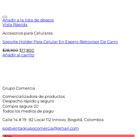
Añadir a la lista de deseos
Vista Rápida
Accesorios para Celulares
Soporte Holder Para Celular En Espejo Retrovisor De Carro
El
El
$
28,900
$
17,800
precio
precio
Añadir al carrito
original
actual
era:
es:
$28,900.
$17,800.
Grupo Comercia
Comercializadora de productos
Despacho rápido y seguro
Compra segura 👇🏼
Todos los medios de pago
Calle 14 # 19 -92 Local 112 Innovo, Bogotá, Colombia
postventagrupocomercia@gmail.com
-30%