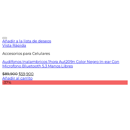
Añadir a la lista de deseos
Vista Rápida
Accesorios para Celulares
Audifonos Inalambricos 1hora Aut209n Color Negro In-ear Con
Microfono Bluetooth 5.3 Manos Libres
El
El
$
89,900
$
59,900
precio
precio
Añadir al carrito
original
actual
-37%
era:
es:
$89,900.
$59,900.