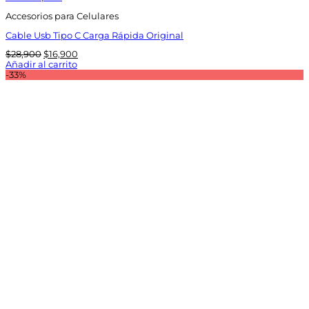
Accesorios para Celulares
Cable Usb Tipo C Carga Rápida Original
El
El
$
28,900
$
16,900
precio
precio
Añadir al carrito
original
actual
-33%
era:
es:
$28,900.
$16,900.