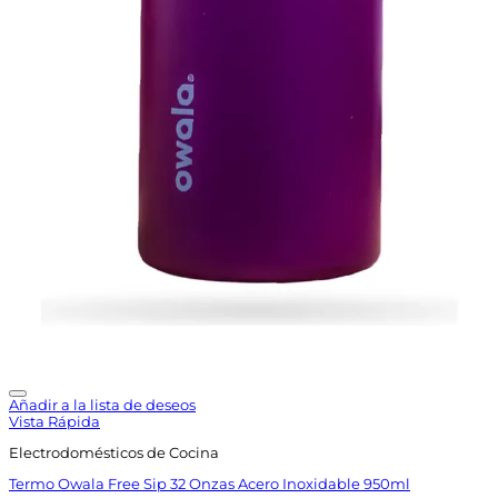
Añadir a la lista de deseos
Vista Rápida
Electrodomésticos de Cocina
Termo Owala Free Sip 32 Onzas Acero Inoxidable 950ml