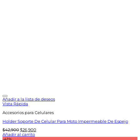
Añadir a la lista de deseos
Vista Rápida
Accesorios para Celulares
Holder Soporte De Celular Para Moto Impermeable De Espejo
El
El
$
42,900
$
26,900
precio
precio
Añadir al carrito
original
actual
-41%