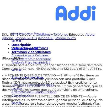
Video Beams y Pantallas
Ver más
Deportes y Fitness
Ciclismo
Camping, Caza y Pesca
Fitness y Musculación
Monopatines y Scooters
SKU:
15643
Categoría:
Celulares y Teléfonos
Etiquetas:
Apple
,
iphone
,
iPhone 128 GB
,
iPhone 16
,
iPhone 16 Pro
Ver más
Descripción
Celulares y Teléfonos
Valoraciones (0)
Términos y condiciones
Accesorios para Celulares
iPhone 16 Pro.
Smartwatches y Accesorios
Telefonía Fija e Inalámbrica
Diseñado para Apple Intelligence.¹ Imponente diseño de titanio.
Control de la Cámara. 4K Dolby Vision a 120 cps. Y el chip A18 Pro.
Ver más
• IMPONENTE DISEÑO DE TITANIO — El iPhone 16 Pro tiene un
Electrodomésticos
diseño de titanio resistente y liviano con una pantalla Super
Retina XDR más grande, de 6,3 pulgadas.² Es increíblemente
Pequeños Electrodomésticos
duradero gracias al Ceramic Shield de última generación, que es
Lavado
dos veces más resistente que cualquier vidrio de smartphone.
Artefactos de Cuidado Personal
Climatización
• DISEÑADO CON APPLE INTELLIGENCE EN MENTE — Apple
Intelligence es un sistema de inteligencia personal que te ayuda
Ver más
a escribir, expresarte y hacer de todo con mucha facilidad. Y las