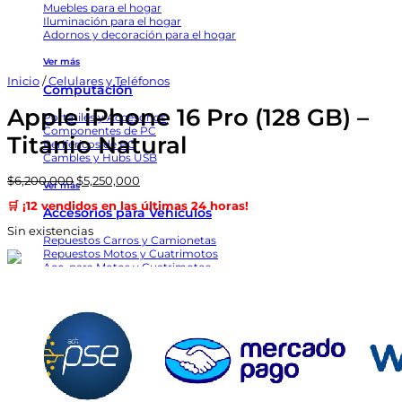
Muebles para el hogar
Iluminación para el hogar
Adornos y decoración para el hogar
Ver más
Inicio
/
Celulares y Teléfonos
Computación
Apple iPhone 16 Pro (128 GB) –
Portátiles y Accesorios
Componentes de PC
Titanio Natural
Periféricos de PC
Cambles y Hubs USB
El
El
$
6,200,000
$
5,250,000
Ver más
precio
precio
🛒 ¡12 vendidos en las últimas 24 horas!
original
actual
Accesorios para Vehiculos
era:
es:
Sin existencias
$6,200,000.
$5,250,000.
Repuestos Carros y Camionetas
Repuestos Motos y Cuatrimotos
Acc. para Motos y Cuatrimotos
Tuning
Ver más
Electrónica Audio y Video
Audio
Cables
Accesorios para TV