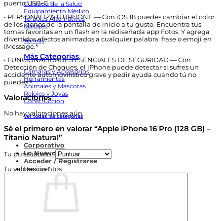
puerto USB-C.⁴
Cuidado de la Salud
Equipamiento Médico
• PERSONALIZA TU IPHONE — Con iOS 18 puedes cambiar el color
Terapias Alternativas
de los íconos de la pantalla de inicio a tu gusto. Encuentra tus
Masajes
tomas favoritas en un flash en la rediseñada app Fotos. Y agrega
divertidos efectos animados a cualquier palabra, frase o emoji en
Ver más
iMessage.⁵
Más Categorías
• FUNCIONALIDADES ESENCIALES DE SEGURIDAD — Con
Detección de Choques, el iPhone puede detectar si sufres un
Cámaras y Accesorios
accidente automovilístico grave y pedir ayuda cuando tú no
Herramientas
puedes.⁶
Animales y Mascotas
Relojes y Joyas
Valoraciones
Construcción
No hay valoraciones aún.
Ver todas las categorías
Sé el primero en valorar “Apple iPhone 16 Pro (128 GB) –
Titanio Natural”
Corporativo
Lo Nuevo
Tu puntuación
*
Acceder / Registrarse
Tu valoración
*
Descuentos