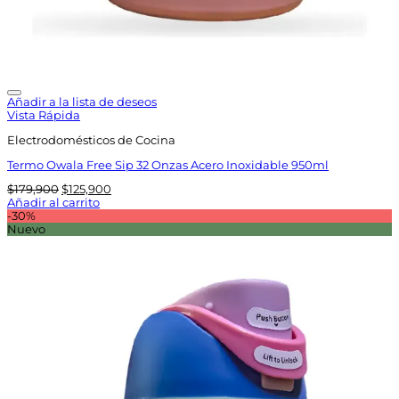
Añadir a la lista de deseos
Vista Rápida
Electrodomésticos de Cocina
Termo Owala Free Sip 32 Onzas Acero Inoxidable 950ml
El
El
$
179,900
$
125,900
precio
precio
Añadir al carrito
original
actual
-30%
era:
es:
Nuevo
$179,900.
$125,900.