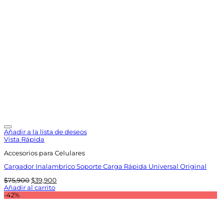
Añadir a la lista de deseos
Vista Rápida
Accesorios para Celulares
Cargador Inalambrico Soporte Carga Rápida Universal Original
El
El
$
75,900
$
39,900
precio
precio
Añadir al carrito
original
actual
-42%
era:
es:
$75,900.
$39,900.