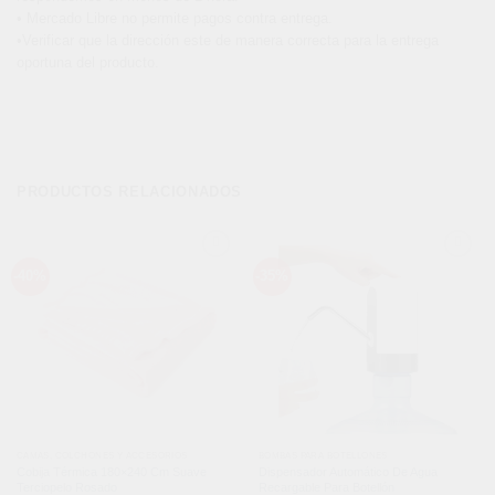
• Mercado Libre no permite pagos contra entrega.
•Verificar que la dirección este de manera correcta para la entrega
oportuna del producto.
PRODUCTOS RELACIONADOS
Añadir
Añadir
-40%
-35%
a la
a la
lista de
lista de
deseos
deseos
CAMAS, COLCHONES Y ACCESORIOS
BOMBAS PARA BOTELLONES
Cobija Térmica 180×240 Cm Suave
Dispensador Automático De Agua
Terciopelo Rosado
Recargable Para Botellón