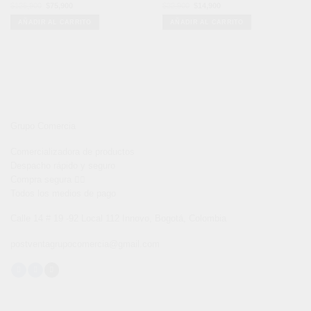
El
El
El
El
$
125,900
$
75,900
$
22,900
$
14,900
precio
precio
precio
precio
original
actual
original
actual
AÑADIR AL CARRITO
AÑADIR AL CARRITO
era:
es:
era:
es:
$125,900.
$75,900.
$22,900.
$14,900.
Grupo Comercia
Comercializadora de productos
Despacho rápido y seguro
Compra segura 👇🏼
Todos los medios de pago
Calle 14 # 19 -92 Local 112 Innovo, Bogotá, Colombia
postventagrupocomercia@gmail.com