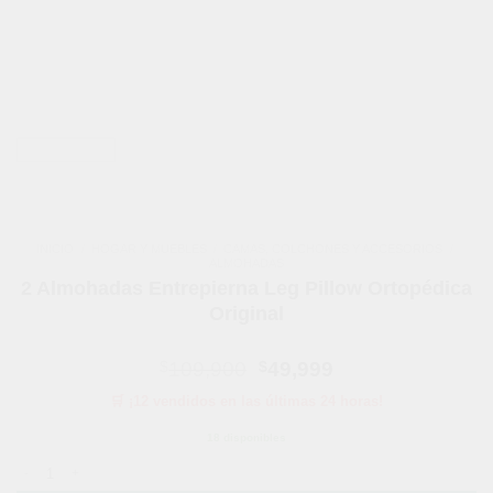
INICIO
/
HOGAR Y MUEBLES
/
CAMAS, COLCHONES Y ACCESORIOS
/
ALMOHADAS
2 Almohadas Entrepierna Leg Pillow Ortopédica
Original
El
El
$
109,900
$
49,999
precio
precio
🛒 ¡12 vendidos en las últimas 24 horas!
original
actual
era:
es:
18 disponibles
$109,900.
$49,999.
2 Almohadas Entrepierna Leg Pillow Ortopédica Original cantidad