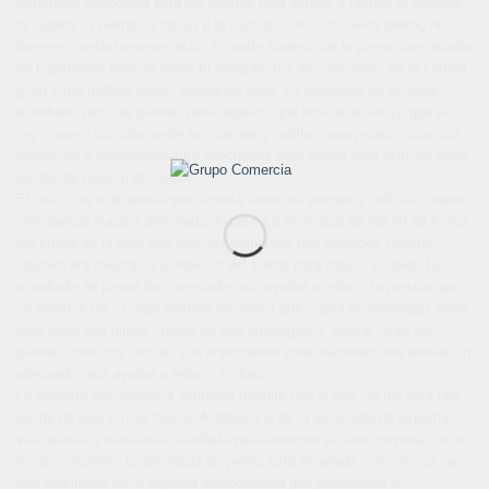
Almohada ortopédica para las piernas para ayudar a reducir la espalda,
la cadera, la pierna, la rodilla y la ciática. Como un sueño lateral, no
duermes perfectamente recto. Tu parte superior de la pierna cae delante
de ti poniendo presión sobre tu espalda, tus articulaciones de la cadera
giran y tus rodillas tocan, causando dolor. La almohada es la mejor
almohada para las piernas para aquellos que buscan alivio ya que el
cojín apoya cómodamente tus piernas y rodillas para proporcionar una
alineación y posicionamiento adecuados para dormir para eliminar esos
puntos de presión dolorosos.
El único cojín de pierna que soporta tanto tus piernas y rodillas: cuando
inventamos nuestra almohada de pierna a principios de los 90 (la forma
del cristal de la hora que muchas empresas han copiado), nuestro
objetivo era mejorar la alineación del sueño para reducir el dolor. La
almohada de pierna fue inventada para ayudar a reducir la presión que
se produce por la mala postura de dormir que causa incomodidad. Años
más tarde nos dimos cuenta de que amortiguar y apoyar tanto tus
piernas como tus rodillas son importantes para mantener una alineación
adecuada para ayudar a reducir el dolor.
La espuma viscoelástica ventilada permite que el aire circule para una
noche de sueño más fresca. A diferencia de la almohada de espuma
viscoelástica tradicional diseñada para absorber el calor corporal con el
fin de comprimir, la almohada de pierna está diseñada con orificios de
aire ventilados en la espuma viscoelástica que promueven la