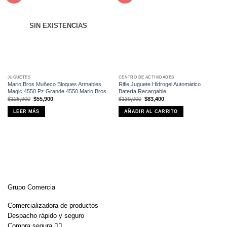
lista de
lista de
deseos
deseos
SIN EXISTENCIAS
JUGUETES
CENTRO DE ACTIVIDADES
Mario Bros Muñeco Bloques Armables
Rifle Juguete Hidrogel Automático
Magic 4550 Pz Grande 4550 Mario Bros
Batería Recargable
El
El
El
El
$
125,900
$
55,900
$
139,000
$
83,400
precio
precio
precio
precio
original
actual
original
actual
LEER MÁS
AÑADIR AL CARRITO
era:
es:
era:
es:
$125,900.
$55,900.
$139,000.
$83,400.
Grupo Comercia
Comercializadora de productos
Despacho rápido y seguro
Compra segura 👇🏼