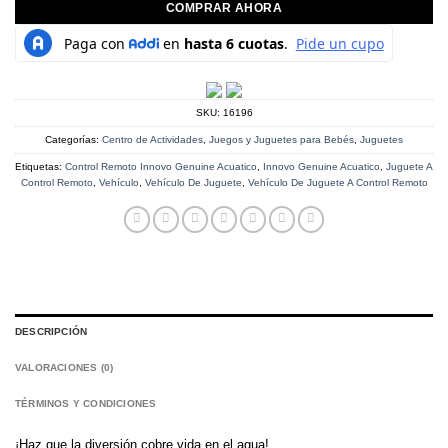
COMPRAR AHORA
SKU:
16196
Categorías:
Centro de Actividades
,
Juegos y Juguetes para Bebés
,
Juguetes
Etiquetas:
Control Remoto Innovo Genuine Acuatico
,
Innovo Genuine Acuatico
,
Juguete A
Control Remoto
,
Vehículo
,
Vehículo De Juguete
,
Vehículo De Juguete A Control Remoto
DESCRIPCIÓN
VALORACIONES (0)
TÉRMINOS Y CONDICIONES
¡Haz que la diversión cobre vida en el agua!