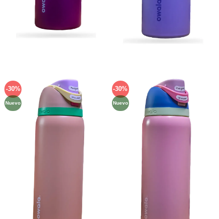
-30%
-30%
Añadir
Añadir
a la
a la
Nuevo
Nuevo
lista de
lista de
deseos
deseos