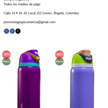
Todos los medios de pago
Calle 14 # 19 -92 Local 112 Innovo, Bogotá, Colombia
postventagrupocomercia@gmail.com
-30%
-30%
Añadir
Añadir
a la
a la
Nuevo
Nuevo
lista de
lista de
deseos
deseos