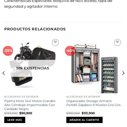
Características Especiales: Boquilla de fácil acceso, tapa de
seguridad y agitador interno.
PRODUCTOS RELACIONADOS
Añadir
Añadir
-35%
-40%
a la
a la
lista de
lista de
deseos
deseos
SIN EXISTENCIAS
ACCESORIOS DE EXTERIOR
ACCESORIOS DE INTERIOR
Pijama Moto Xxxl Motos Grandes
Organizador Storage Armario
Alto Cilindraje Impermeable Con
Portátil Zapatero 9 Niveles Gris Gris
Candado Negro
El
El
El
El
$
139,900
$
90,900
$
189,900
$
113,900
precio
precio
precio
precio
original
actual
original
actual
LEER MÁS
AÑADIR AL CARRITO
era:
es:
era:
es:
$139,900.
$90,900.
$189,900.
$113,900.