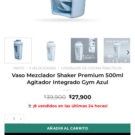
INICIO
/
3 VELOCIDADES
/
UTENSILIOS DE COCINA PRÁCTICOS
Vaso Mezclador Shaker Premium 500ml
Agitador Integrado Gym Azul
El
El
39,900
27,900
$
$
precio
precio
¡8 vendidos en las últimas 24 horas!
original
actual
era:
es:
Vaso Mezclador Shaker Premium 500ml Agitador Integrado Gym Azul
$39,900.
$27,900.
AÑADIR AL CARRITO