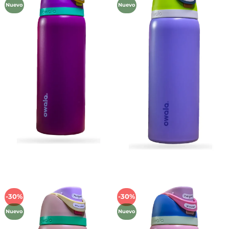
Nuevo
Nuevo
lista de
lista de
deseos
deseos
-30%
-30%
Añadir
Añadir
a la
a la
Nuevo
Nuevo
lista de
lista de
deseos
deseos