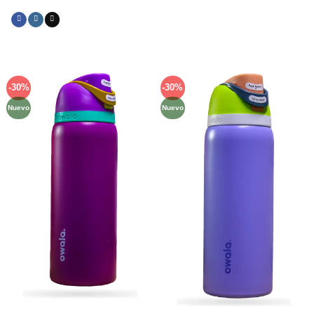
-30%
-30%
Añadir
Añadir
a la
a la
Nuevo
Nuevo
lista de
lista de
deseos
deseos