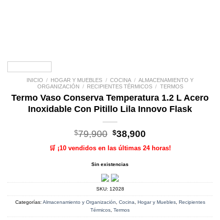
INICIO
/
HOGAR Y MUEBLES
/
COCINA
/
ALMACENAMIENTO Y
ORGANIZACIÓN
/
RECIPIENTES TÉRMICOS
/
TERMOS
Termo Vaso Conserva Temperatura 1.2 L Acero
Inoxidable Con Pitillo Lila Innovo Flask
El
El
$
79,900
$
38,900
precio
precio
🛒 ¡10 vendidos en las últimas 24 horas!
original
actual
era:
es:
Sin existencias
$79,900.
$38,900.
SKU:
12028
Categorías:
Almacenamiento y Organización
,
Cocina
,
Hogar y Muebles
,
Recipientes
Térmicos
,
Termos