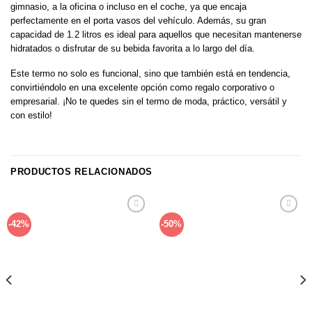
gimnasio, a la oficina o incluso en el coche, ya que encaja
perfectamente en el porta vasos del vehículo. Además, su gran
capacidad de 1.2 litros es ideal para aquellos que necesitan mantenerse
hidratados o disfrutar de su bebida favorita a lo largo del día.
Este termo no solo es funcional, sino que también está en tendencia,
convirtiéndolo en una excelente opción como regalo corporativo o
empresarial. ¡No te quedes sin el termo de moda, práctico, versátil y
con estilo!
PRODUCTOS RELACIONADOS
Añadir
Añadir
-42%
-50%
a la
a la
lista de
lista de
deseos
deseos