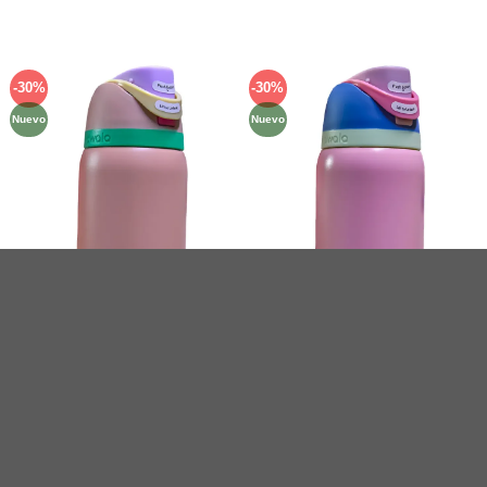
-30%
-30%
Añadir
Añadir
a la
a la
Nuevo
Nuevo
lista de
lista de
deseos
deseos