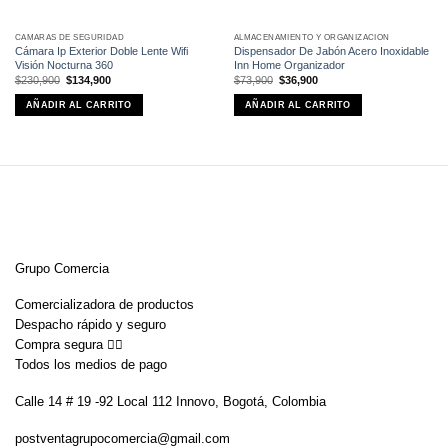
CÁMARAS DE SEGURIDAD
ALMACENAMIENTO Y ORGANIZACIÓN
Cámara Ip Exterior Doble Lente Wifi
Dispensador De Jabón Acero Inoxidable
Visión Nocturna 360
Inn Home Organizador
El
El
El
El
$
230,900
$
134,900
$
73,900
$
36,900
precio
precio
precio
precio
original
actual
original
actual
AÑADIR AL CARRITO
AÑADIR AL CARRITO
era:
es:
era:
es:
$230,900.
$134,900.
$73,900.
$36,900.
Grupo Comercia
Comercializadora de productos
Despacho rápido y seguro
Compra segura 👇🏼
Todos los medios de pago
Calle 14 # 19 -92 Local 112 Innovo, Bogotá, Colombia
postventagrupocomercia@gmail.com