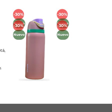
Mét
-30%
-30%
Añadir
Añadir
a la
a la
Nuevo
Nuevo
-30%
-30%
lista
lista
Añadir
Añadir
de
de
a la
a la
Nuevo
Nuevo
deseos
deseos
lista
lista
de
de
deseos
deseos
tá,
m