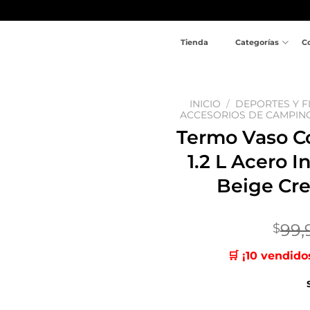
Tienda
Categorías
C
INICIO
/
DEPORTES Y F
ACCESORIOS DE CAMPIN
Termo Vaso C
Añadir
a la
1.2 L Acero I
lista
de
Beige Cr
deseos
99,
$
🛒 ¡10 vendido