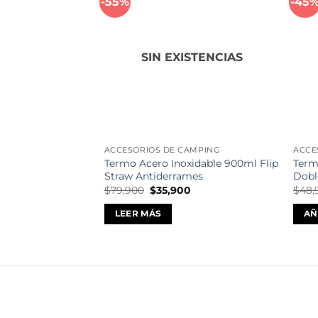
-55%
-45
Añadir
a la
lista de
deseos
SIN EXISTENCIAS
ACCESORIOS DE CAMPING
ACCE
Termo Acero Inoxidable 900ml Flip
Term
Straw Antiderrames
Dobl
El
El
$
79,900
$
35,900
$
48,
precio
precio
original
actual
LEER MÁS
AÑ
era:
es:
$79,900.
$35,900.