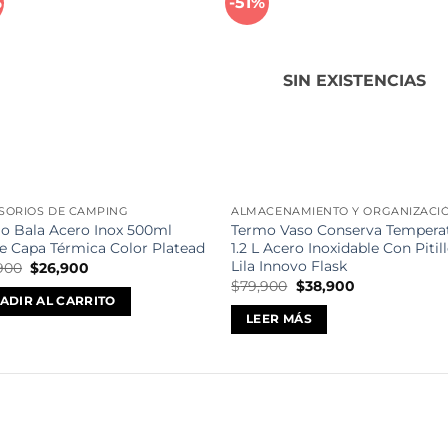
%
-51%
Añadir
Aña
a la
a l
lista de
lista
deseos
des
SIN EXISTENCIAS
SORIOS DE CAMPING
ALMACENAMIENTO Y ORGANIZACI
o Bala Acero Inox 500ml
Termo Vaso Conserva Tempera
e Capa Térmica Color Platead
1.2 L Acero Inoxidable Con Pitil
Lila Innovo Flask
El
El
900
$
26,900
precio
precio
El
El
$
79,900
$
38,900
original
actual
precio
precio
ADIR AL CARRITO
era:
es:
original
actual
LEER MÁS
$48,900.
$26,900.
era:
es:
$79,900.
$38,900.