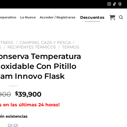
Descuentos
orporativo
Lo Nuevo
Acceder / Registrarse
ITNESS
/
CAMPING, CAZA Y PESCA
/
G
/
RECIPIENTES TÉRMICOS
/
TERMOS
onserva Temperatura
noxidable Con Pitillo
eam Innovo Flask
El
El
900
39,900
$
precio
precio
s en las últimas 24 horas!
original
actual
era:
es:
Sin existencias
$99,900.
$39,900.