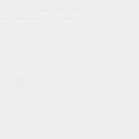
ales, nuestro teclado inalámbrico tipo
dad al siguiente nivel. ¡Ordena el tuyo hoy
-44%
-58%
dir
Añadir
a
a la
 de
lista de
eos
deseos