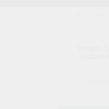
Tienda
Categorías
INICIO
/
COMPUTACIÓN
/
P
/
KITS 
Teclado 
Añadir
a la
Inalámbr
lista de
deseos
89
$
🛒 ¡10 vendid
Teclado Con Mouse Óptico Ina