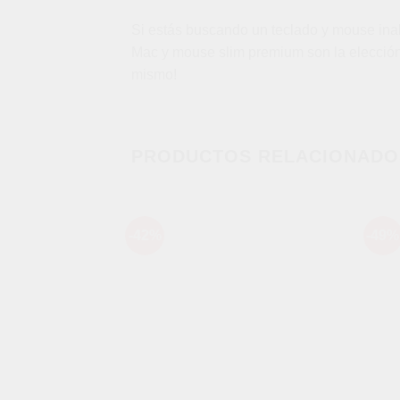
Si estás buscando un teclado y mouse inal
Mac y mouse slim premium son la elección p
mismo!
PRODUCTOS RELACIONADO
-42%
-49%
Añadir
a la
lista de
deseos