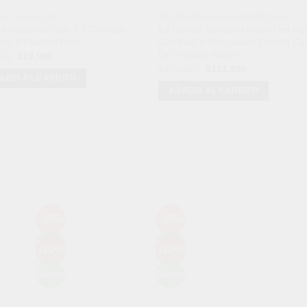
ES Y HUBS USB
ACCESORIOS PARA PORTÁTILES
ultipuertos Usb 3.0 Carcaza
Kit Gamer Teclado Mouse Led Rg
nio 4 Puertos Fino
Con Pad Y Auriculares Combo Col
Del Teclado Negro
El
El
900
$
19,900
precio
precio
El
El
$
175,900
$
111,900
original
actual
precio
precio
ADIR AL CARRITO
era:
es:
original
actual
AÑADIR AL CARRITO
$38,900.
$19,900.
era:
es:
$175,900.
$111,900.
Mét
-30%
-30%
Añadir
Añadir
a la
a la
Nuevo
Nuevo
-30%
-30%
lista de
lista de
Añadir
Añadir
deseos
deseos
a la
a la
Nuevo
Nuevo
lista de
lista de
deseos
deseos