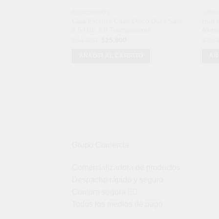
ACCESORIOS
CABL
Caja Externa Case Disco Duro Sata
Hub M
2.5 Usb 3.0 Transparente
Alumi
El
El
$
44,900
$
25,900
$
38,
precio
precio
original
actual
AÑADIR AL CARRITO
AÑ
era:
es:
$44,900.
$25,900.
Grupo Comercia
Comercializadora de productos
Despacho rápido y seguro
Compra segura 👇🏼
Todos los medios de pago