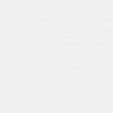
DESCRIPCI
¡Descubre el dúo perfecto para tu escrito
experiencia excepcional mientras trabajas o
Con un estilo elegante y sofisticado inspi
precisión que necesitas para llevar tu pro
silenciosa, permitiéndote concentrarte en 
Pero no nos detenemos allí. El mouse ina
control preciso en la palma de tu mano. Su
para que puedas trabajar o navegar por in
Nuestro dúo inalámbrico combina la tecnol
Conecta fácilmente el teclado y el mouse a 
lugar de tu espacio.
Además, su construcción premium garantiza 
mantener su rendimiento óptimo durante 