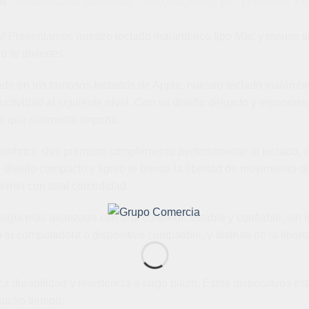
ÓN
INFORMACIÓN ADICIONAL
VALORACIONES (0)
TÉRMINOS Y 
rio! Presentamos nuestro teclado inalámbrico tipo Mac y mouse 
 te diviertes.
rado en los famosos teclados de Apple, nuestro teclado inalámbr
ductividad al siguiente nivel. Con su diseño delgado y ergonóm
lo que realmente importa.
lámbrico slim premium complementa perfectamente al teclado, o
 diseño compacto y ligero te brinda la libertad de movimiento qu
ternet con total comodidad.
ogía más avanzada con una conexión estable y confiable, sin in
tu computadora o dispositivo compatible, y disfruta de la libert
durabilidad y resistencia a largo plazo. Estos dispositivos está
mucho tiempo.