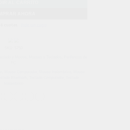
IR AL CARRITO
MPRAR AHORA
SKU:
5750
Teclado y Mouse
,
Mouses y Teclados
,
Periféricos de
PC
se
,
Mouse Computador
,
Mouse Inalambrico
,
Mouse
eclado Bluetooth
,
Teclado Computador
,
Teclado
Inalambrico