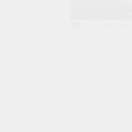
AÑAD
CO
Categorías:
Computación
,
Kits de 
Etiquetas:
Combo Teclado y Mou
Laptop
,
Set Combo Teclado
,
T