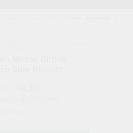
Descuentos
Corporativo
Lo Nuevo
Acceder / Registrarse
ERIFÉRICOS DE PC
/
MOUSES Y TECLADOS
DE TECLADO Y MOUSE
Con Mouse Óptico
ico Slim Gkm520
El
El
,900
66,900
$
precio
precio
os en las últimas 24 horas!
original
actual
era:
es:
13 disponibles
$89,900.
$66,900.
lámbrico Slim Gkm520 cantidad