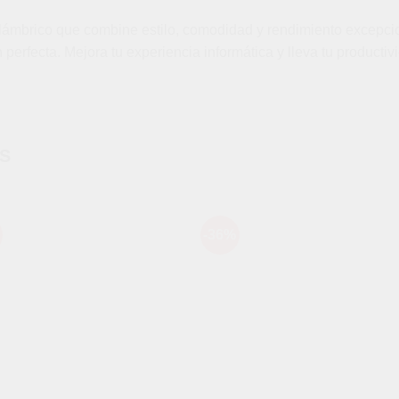
ámbrico que combine estilo, comodidad y rendimiento excepcion
erfecta. Mejora tu experiencia informática y lleva tu productivi
S
-36%
Añadir
Aña
a la
a l
lista de
lista
deseos
des