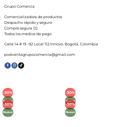
Grupo Comercia
Comercializadora de productos
Despacho rápido y seguro
Compra segura 👇🏼
Todos los medios de pago
Calle 14 # 19 -92 Local 112 Innovo, Bogotá, Colombia
postventagrupocomercia@gmail.com
-30%
-30%
Añadir
Añadir
a la
a la
Nuevo
Nuevo
lista de
lista de
-30%
-30%
Añadir
Añadir
deseos
deseos
a la
a la
Nuevo
Nuevo
lista de
lista de
deseos
deseos
Métodos de Pago