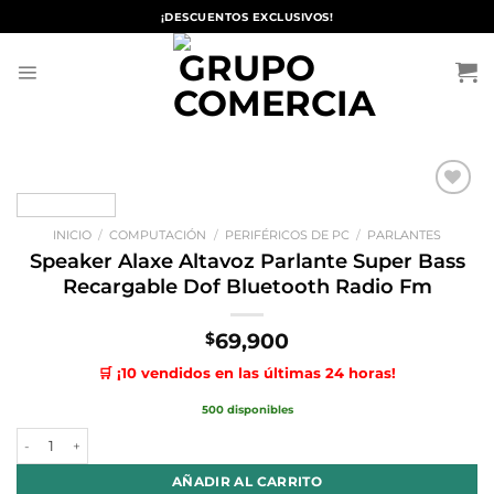
Saltar
¡DESCUENTOS EXCLUSIVOS!
al
contenido
Añadir
a la
INICIO
/
COMPUTACIÓN
/
PERIFÉRICOS DE PC
/
PARLANTES
lista de
deseos
Speaker Alaxe Altavoz Parlante Super Bass
Recargable Dof Bluetooth Radio Fm
69,900
$
🛒 ¡10 vendidos en las últimas 24 horas!
500 disponibles
Speaker Alaxe Altavoz Parlante Super Bass Recargable Dof Bluetoot
AÑADIR AL CARRITO