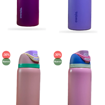
-30%
-30%
Añadir
Añadir
a la
a la
Nuevo
Nuevo
lista de
lista de
deseos
deseos