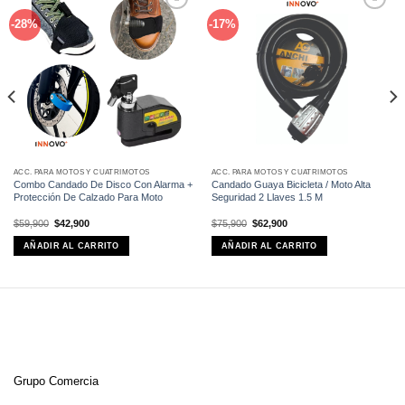
Añadir
Añadir
-28%
-17%
a la
a la
lista de
lista de
deseos
deseos
ACC. PARA MOTOS Y CUATRIMOTOS
ACC. PARA MOTOS Y CUATRIMOTOS
Combo Candado De Disco Con Alarma +
Candado Guaya Bicicleta / Moto Alta
Protección De Calzado Para Moto
Seguridad 2 Llaves 1.5 M
El
El
El
El
$
59,900
$
42,900
$
75,900
$
62,900
precio
precio
precio
precio
original
actual
original
actual
AÑADIR AL CARRITO
AÑADIR AL CARRITO
era:
es:
era:
es:
$59,900.
$42,900.
$75,900.
$62,900.
Grupo Comercia