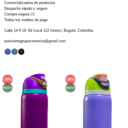
Comercializadora de productos
Despacho rápido y seguro
Compra segura 👇🏼
Todos los medios de pago
Calle 14 # 19 -92 Local 112 Innovo, Bogotá, Colombia
postventagrupocomercia@gmail.com
-30%
-30%
Añadir
Añadir
a la
a la
Nuevo
Nuevo
lista de
lista de
deseos
deseos