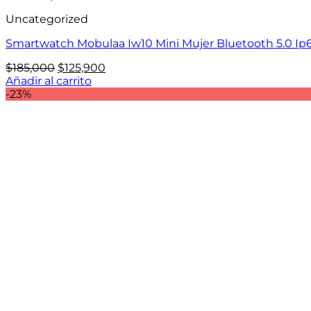
Uncategorized
Smartwatch Mobulaa Iw10 Mini Mujer Bluetooth 5.0 Ip
El
El
$
185,000
$
125,900
precio
precio
Añadir al carrito
original
actual
-23%
era:
es:
$185,000.
$125,900.