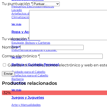
Tu puntuación
*
Pequeños Electrodomésticos
Lavado
Artefactos de Cuidado Personal
Climatización
Ver más
Ropa y Accesorios
Tu valoración
*
Accesorios de Moda
Equipaje, Bolsos y Carteras
Ropa Interior y de Dormir
Nombre
*
Indumentaria Laboral y Escolar
Correo electrónico
*
Ver más
Belleza y Cuidado Personal
Guarda mi nombre, correo electrónico y web en est
Cuidado para el Cabello
Artefactos para el Cabello
Barbería
Productos relacionados
Maquillaje
Ver más
-32%
Juegos y Juguetes
Arte y Manualidades