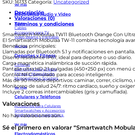
Bluetooth
SKU:
16133
Categoría:
Uncategorized
Ver más
Orange
Con
Descripción
Electrónica Audio y Video
Ultra
Valoraciones (0)
Pods
Términos y condiciones
Audio
Cables
cantidad
Accesorios para TV
Smartwatch Mobulaa TW11 Bluetooth Orange Con Ultr
Video Beams y Pantallas
El Smartwatch Mobulaa TW-11 combina tecnología avanzad
Beneficios principales:
Ver más
Llamadas por Bluetooth 5.1 y notificaciones en pantalla.
Deportes y Fitness
Diseño resistente IP67, ideal para deporte o uso diario.
Carga magnética inalámbrica de succión rápida.
Ciclismo
Pantalla ultra HD 2.1 pulgadas (450×250 px) con menú 
Camping, Caza y Pesca
Fitness y Musculación
Control NFC simulado para acceso inteligente.
Monopatines y Scooters
Más de 90 modos deportivos: caminar, correr, ciclismo
Monitoreo de salud 24/7: ritmo cardíaco, sueño y oxíge
Ver más
Incluye 2 correas intercambiables (gris y camuflada).
Celulares y Teléfonos
Valoraciones
Accesorios para Celulares
Smartwatches y Accesorios
No hay valoraciones aún.
Telefonía Fija e Inalámbrica
Ver más
Sé el primero en valorar “Smartwatch Mobul
Electrodomésticos