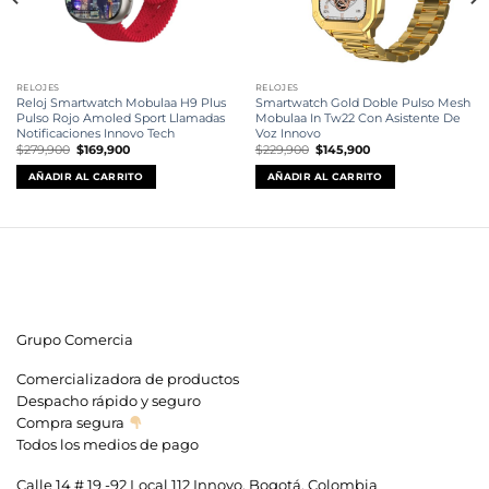
RELOJES
RELOJES
Reloj Smartwatch Mobulaa H9 Plus
Smartwatch Gold Doble Pulso Mesh
Pulso Rojo Amoled Sport Llamadas
Mobulaa In Tw22 Con Asistente De
Notificaciones Innovo Tech
Voz Innovo
El
El
El
El
$
279,900
$
169,900
$
229,900
$
145,900
precio
precio
precio
precio
original
actual
original
actual
AÑADIR AL CARRITO
AÑADIR AL CARRITO
era:
es:
era:
es:
$279,900.
$169,900.
$229,900.
$145,900.
Grupo Comercia
Comercializadora de productos
Despacho rápido y seguro
Compra segura
Todos los medios de pago
Calle 14 # 19 -92 Local 112 Innovo, Bogotá, Colombia