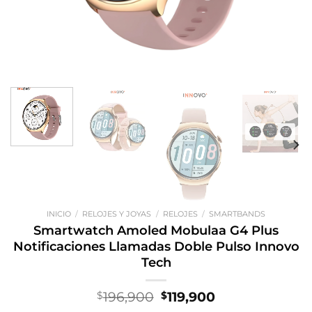
INICIO
/
RELOJES Y JOYAS
/
RELOJES
/
SMARTBANDS
Smartwatch Amoled Mobulaa G4 Plus
Notificaciones Llamadas Doble Pulso Innovo
Tech
El
El
196,900
119,900
$
$
precio
precio