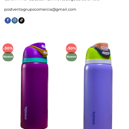
postventagrupocomercia@gmail.com
-30%
-30%
Añadir
Añadir
a la
a la
Nuevo
Nuevo
lista de
lista de
deseos
deseos