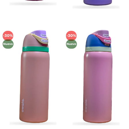
-30%
-30%
Añadir
Añadir
a la
a la
Nuevo
Nuevo
lista de
lista de
deseos
deseos