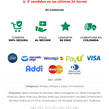
¡7 vendidos en las últimas 24 horas!
original
actual
era:
es:
Sin existencias
$196,900.
$119,900.
SKU:
12099
Categorías:
Relojes
,
Relojes y Joyas
,
Smartbands
Etiquetas:
Reloj Inteligente Amoled
,
Reloj Inteligente G4
,
Reloj Inteligente
Mobulaa
,
Reloj Mobulaa
,
Relojes Mobulaa
,
Smartwatch Amoled
,
Smartwatch
Amoled Mobulaa G4 Plus
,
Smartwatch G4 Amoled
,
Smartwatch Mobulaa