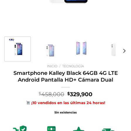
INICIO
/
TECNOLOGÍA
Smartphone Kalley Black 64GB 4G LTE
Android Pantalla HD+ Cámara Dual
El
El
458,000
329,900
$
$
precio
precio
¡10 vendidos en las últimas 24 horas!
original
actual
era:
es:
Sin existencias
$458,000.
$329,900.