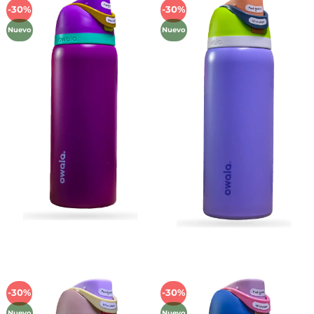
-30%
-30%
Añadir
Añadir
a la
a la
Nuevo
Nuevo
lista de
lista de
deseos
deseos
-30%
-30%
Añadir
Añadir
a la
a la
Nuevo
Nuevo