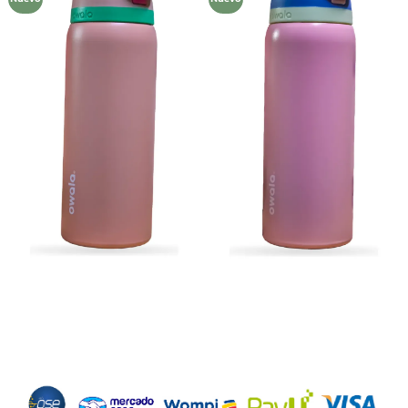
lista de
lista de
deseos
deseos
Métodos de Pago