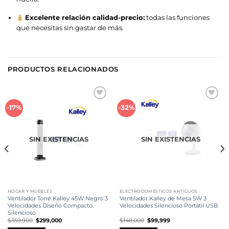
Excelente relación calidad-precio:
todas las funciones
que necesitas sin gastar de más.
PRODUCTOS RELACIONADOS
Añadir
Añadir
-17%
-32%
a la
a la
lista de
lista de
deseos
deseos
SIN EXISTENCIAS
SIN EXISTENCIAS
HOGAR Y MUEBLES
ELECTRODOMÉSTICOS ANTIGUOS
Ventilador Torre Kalley 45W Negro 3
Ventilador Kalley de Mesa 5W 3
Velocidades Diseño Compacto
Velocidades Silencioso Portátil USB
Silencioso
El
El
El
El
$
359,900
$
299,000
$
148,000
$
99,999
precio
precio
precio
precio