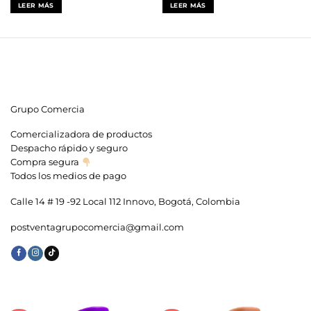
original
actual
original
actual
LEER MÁS
LEER MÁS
era:
es:
era:
es:
$359,900.
$299,000.
$148,000.
$99,999.
Grupo Comercia
Comercializadora de productos
Despacho rápido y seguro
Compra segura
Todos los medios de pago
Calle 14 # 19 -92 Local 112 Innovo, Bogotá, Colombia
postventagrupocomercia@gmail.com