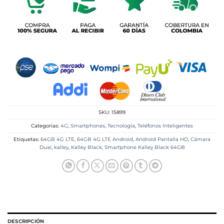
SKU:
15899
Categorías:
4G
,
Smartphones
,
Tecnología
,
Teléfonos Inteligentes
Etiquetas:
64GB 4G LTE
,
64GB 4G LTE Android
,
Android Pantalla HD
,
Cámara
Dual
,
kalley
,
Kalley Black
,
Smartphone Kalley Black 64GB
DESCRIPCIÓN