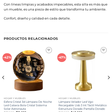
Con líneas limpias y acabados impecables, esta silla es más que
un mueble, es una pieza de estilo que transforma tu ambiente.
Confort, diseño y calidad en cada detalle.
PRODUCTOS RELACIONADOS
Añadir
Añadir
-42%
-47%
a la
a la
lista de
lista de
deseos
deseos
HOGAR Y MUEBLES
HOGAR Y MUEBLES
Esfera Cristal 3d Lámpara De Noche
Lámpara Velador Led Vgo
Led Galaxia Bola Cristal Sistema
Recargable Usb 3 Int Táctil Metálico
Solar Astronauta
Estructura Dorado Pantalla Dorado