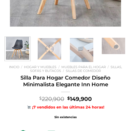
INICIO
/
HOGAR Y MUEBLES
/
MUEBLES PARA EL HOGAR
/
SILLAS,
SOFÁS Y BUTACOS
/
SILLAS DE COMEDOR
Silla Para Hogar Comedor Diseño
Minimalista Elegante Inn Home
El
El
220,900
149,900
$
$
precio
precio
¡7 vendidos en las últimas 24 horas!
original
actual
era:
es:
Sin existencias
$220,900.
$149,900.