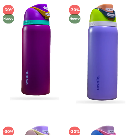
-30%
-30%
Añadir
Añadir
a la
a la
Nuevo
Nuevo
lista de
lista de
deseos
deseos
-30%
-30%
Añadir
Añadir