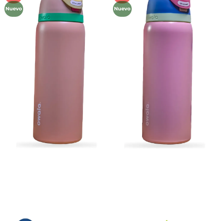
a la
a la
Nuevo
Nuevo
lista de
lista de
deseos
deseos
Métodos de Pago