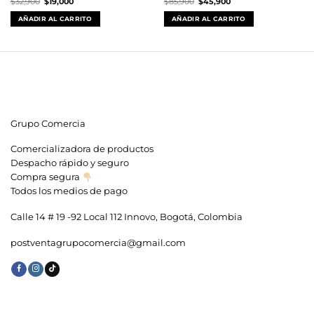
El
El
El
El
$
32,900
$
19,000
$
85,900
$
45,900
precio
precio
precio
precio
original
actual
original
actual
AÑADIR AL CARRITO
AÑADIR AL CARRITO
era:
es:
era:
es:
$32,900.
$19,000.
$85,900.
$45,900.
Grupo Comercia
Comercializadora de productos
Despacho rápido y seguro
Compra segura
Todos los medios de pago
Calle 14 # 19 -92 Local 112 Innovo, Bogotá, Colombia
postventagrupocomercia@gmail.com