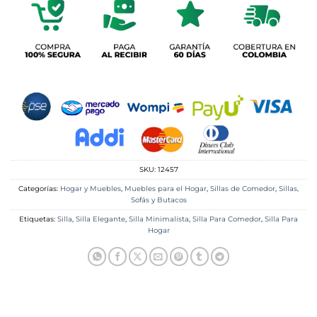
SKU:
12457
Categorías:
Hogar y Muebles
,
Muebles para el Hogar
,
Sillas de Comedor
,
Sillas,
Sofás y Butacos
Etiquetas:
Silla
,
Silla Elegante
,
Silla Minimalista
,
Silla Para Comedor
,
Silla Para
Hogar