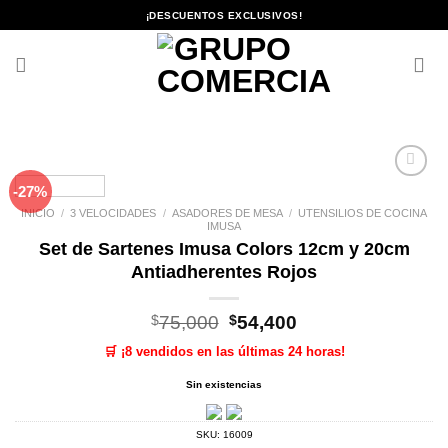
Saltar
¡DESCUENTOS EXCLUSIVOS!
al
contenido
-27%
Añadir
a la
INICIO
/
3 VELOCIDADES
/
ASADORES DE MESA
/
UTENSILIOS DE COCINA
lista de
IMUSA
deseos
Set de Sartenes Imusa Colors 12cm y 20cm
Antiadherentes Rojos
El
El
$
75,000
$
54,400
precio
precio
🛒 ¡8 vendidos en las últimas 24 horas!
original
actual
era:
es:
Sin existencias
$75,000.
$54,400.
SKU:
16009