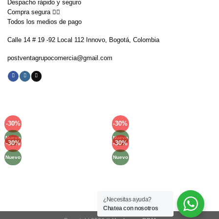
Despacho rápido y seguro
Compra segura 👇🏼
Todos los medios de pago
Calle 14 # 19 -92 Local 112 Innovo, Bogotá, Colombia
postventagrupocomercia@gmail.com
-30%
-30%
Añadir
Añadir
a la
a la
Nuevo
Nuevo
lista de
lista de
-30%
-30%
Añadir
Añadir
deseos
deseos
a la
a la
Nuevo
Nuevo
lista de
lista de
deseos
deseos
Métodos de Pago
¿Necesitas ayuda?
Chatea con nosotros