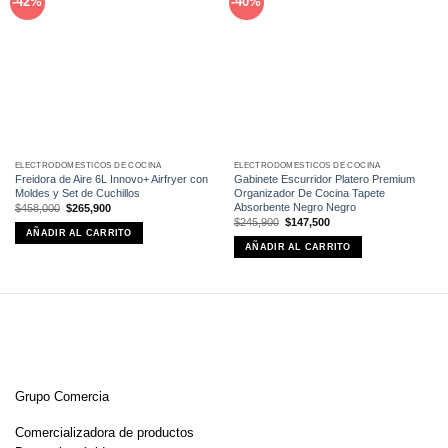
-42%
-40%
a la
a la
lista de
lista de
deseos
deseos
ELECTRODOMÉSTICOS DE COCINA
ELECTRODOMÉSTICOS DE COCINA
Freidora de Aire 6L Innovo+ Airfryer con
Gabinete Escurridor Platero Premium
Moldes y Set de Cuchillos
Organizador De Cocina Tapete
Absorbente Negro Negro
El
El
$
458,000
$
265,900
precio
precio
El
El
$
245,900
$
147,500
original
actual
precio
precio
AÑADIR AL CARRITO
era:
es:
original
actual
$458,000.
$265,900.
AÑADIR AL CARRITO
era:
es:
$245,900.
$147,500.
Grupo Comercia
Comercializadora de productos