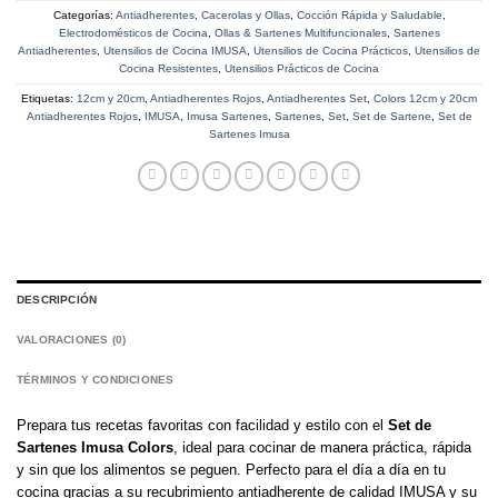
Categorías:
Antiadherentes
,
Cacerolas y Ollas
,
Cocción Rápida y Saludable
,
Electrodomésticos de Cocina
,
Ollas & Sartenes Multifuncionales
,
Sartenes
Antiadherentes
,
Utensilios de Cocina IMUSA
,
Utensilios de Cocina Prácticos
,
Utensilios de
Cocina Resistentes
,
Utensilios Prácticos de Cocina
Etiquetas:
12cm y 20cm
,
Antiadherentes Rojos
,
Antiadherentes Set
,
Colors 12cm y 20cm
Antiadherentes Rojos
,
IMUSA
,
Imusa Sartenes
,
Sartenes
,
Set
,
Set de Sartene
,
Set de
Sartenes Imusa
DESCRIPCIÓN
VALORACIONES (0)
TÉRMINOS Y CONDICIONES
Prepara tus recetas favoritas con facilidad y estilo con el
Set de
Sartenes Imusa Colors
, ideal para cocinar de manera práctica, rápida
y sin que los alimentos se peguen. Perfecto para el día a día en tu
cocina gracias a su recubrimiento antiadherente de calidad IMUSA y su