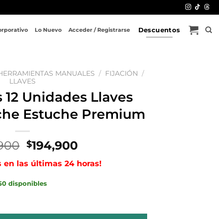
Descuentos
orporativo
Lo Nuevo
Acceder / Registrarse
HERRAMIENTAS MANUALES
/
FIJACIÓN
/
LLAVES
s 12 Unidades Llaves
che Estuche Premium
El
El
900
194,900
$
precio
precio
s en las últimas 24 horas!
original
actual
era:
es:
50 disponibles
$350,900.
$194,900.
Llaves Mixtas Con Rache Estuche Premium cantidad