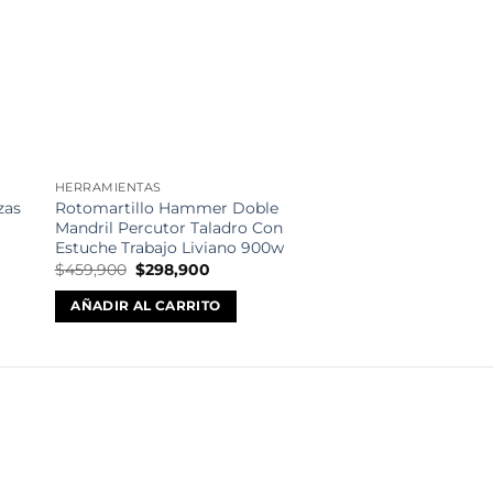
eos
deseos
SIN EXIS
HERRAMIENTAS
COMPRESORES
zas
Rotomartillo Hammer Doble
Compresor De Air
Mandril Percutor Taladro Con
Original Portable 
Estuche Trabajo Liviano 900w
Despinche
El
El
El
$
459,900
$
298,900
$
459,900
$
289,9
precio
precio
precio
original
actual
original
AÑADIR AL CARRITO
LEER MÁS
era:
es:
era:
$459,900.
$298,900.
$459,90
odos de Pago