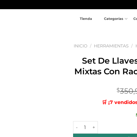
Tienda
Categorías
C
INICIO
/
HERRAMIENTAS
/
Set De Llave
Añadir
a la
Mixtas Con Ra
lista
de
deseos
350,
$
🛒 ¡7 vendido
Set De Llaves 12 Unidades 