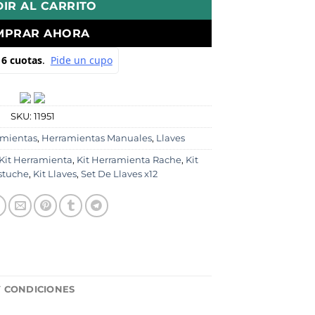
IR AL CARRITO
MPRAR AHORA
SKU:
11951
amientas
,
Herramientas Manuales
,
Llaves
Kit Herramienta
,
Kit Herramienta Rache
,
Kit
stuche
,
Kit Llaves
,
Set De Llaves x12
Y CONDICIONES