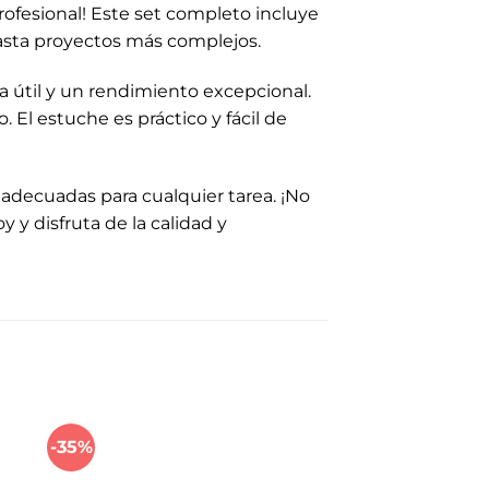
profesional! Este set completo incluye
hasta proyectos más complejos.
da útil y un rendimiento excepcional.
El estuche es práctico y fácil de
 adecuadas para cualquier tarea. ¡No
 y disfruta de la calidad y
-35%
-37%
dir
Añadir
a
a la
 de
lista de