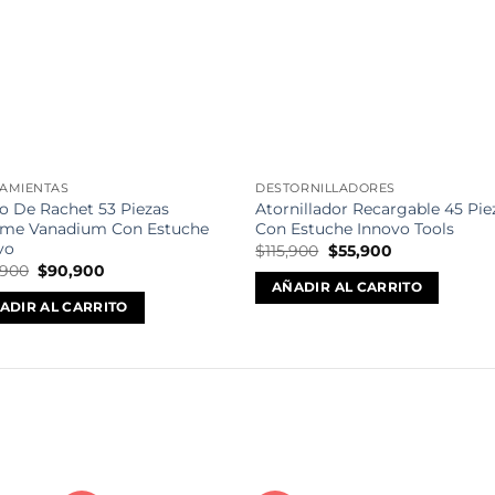
deseos
des
AMIENTAS
DESTORNILLADORES
o De Rachet 53 Piezas
Atornillador Recargable 45 Pie
me Vanadium Con Estuche
Con Estuche Innovo Tools
vo
El
El
$
115,900
$
55,900
precio
precio
El
El
,900
$
90,900
original
actual
precio
precio
AÑADIR AL CARRITO
era:
es:
original
actual
ADIR AL CARRITO
$115,900.
$55,900.
era:
es:
$176,900.
$90,900.
Mét