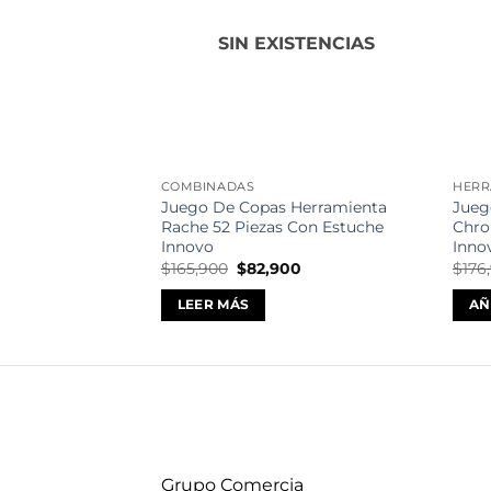
deseos
SIN EXISTENCIAS
COMBINADAS
HERR
Juego De Copas Herramienta
Jueg
Rache 52 Piezas Con Estuche
Chro
Innovo
Inno
El
El
$
165,900
$
82,900
$
176
precio
precio
original
actual
LEER MÁS
AÑ
era:
es:
$165,900.
$82,900.
Grupo Comercia