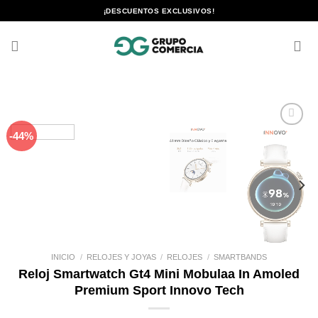
Saltar
¡DESCUENTOS EXCLUSIVOS!
al
contenido
-44%
Añadir
a la
lista de
deseos
INICIO
/
RELOJES Y JOYAS
/
RELOJES
/
SMARTBANDS
Reloj Smartwatch Gt4 Mini Mobulaa In Amoled
Premium Sport Innovo Tech