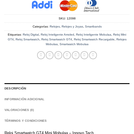
SKU:
12098
Categorías:
Relojes
,
Relojes y Joyas
,
Smartbands
Etiquetas:
Reloj Digital
,
Reloj Inteligente Amoled
,
Reloj Inteligente Mobulaa
,
Reloj Mini
GT4
,
Reloj Smartwatch
,
Reloj Smartwatch GT4
,
Reloj Smartwatch Recargable
,
Relojes
Mobulaa
,
Smartwatch Mobulaa
DESCRIPCIÓN
INFORMACIÓN ADICIONAL
VALORACIONES (0)
TÉRMINOS Y CONDICIONES
Reloj Smartwatch GT4 Mini Mobulaa – Innovo Tech