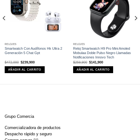
deseos
deseos
RELOJES
RELOJES
Smartwatch Con Audífonos Hk Ultra 2
Reloj Smartwatch H9 Pro Mini Amoled
Generación 5 Chat Gpt
Mobulaa Doble Pulso Negro Llamadas
Notificaciones Innovo Tech
El
El
El
El
$
472,000
$
239,900
$
259,900
$
141,900
precio
precio
precio
precio
original
actual
original
actual
AÑADIR AL CARRITO
AÑADIR AL CARRITO
era:
es:
era:
es:
$472,000.
$239,900.
$259,900.
$141,900.
Grupo Comercia
Comercializadora de productos
Despacho rápido y seguro