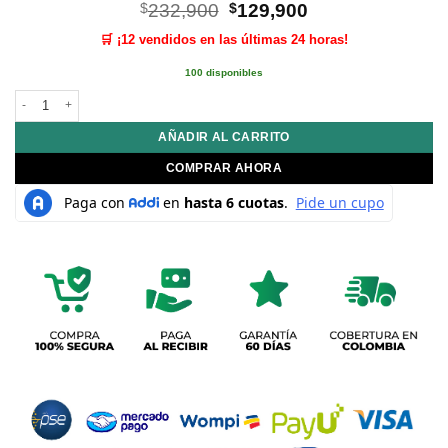
El
El
$
232,900
$
129,900
precio
precio
🛒 ¡12 vendidos en las últimas 24 horas!
original
actual
era:
es:
100 disponibles
$232,900.
$129,900.
Reloj Smartwatch Gt4 Mini Mobulaa In Amoled Premium Sport Innovo Tech c
AÑADIR AL CARRITO
COMPRAR AHORA