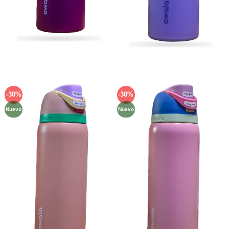
-30%
-30%
Añadir
Añadir
a la
a la
Nuevo
Nuevo
lista de
lista de
deseos
deseos