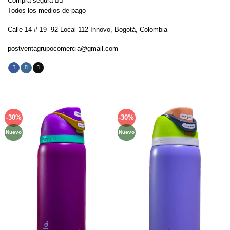
Compra segura 👇🏼
Todos los medios de pago
Calle 14 # 19 -92 Local 112 Innovo, Bogotá, Colombia
postventagrupocomercia@gmail.com
-30%
-30%
Añadir
Añadir
a la
a la
Nuevo
Nuevo
lista de
lista de
deseos
deseos