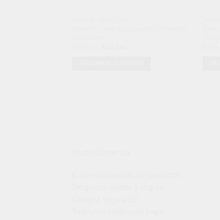
HOGAR Y MUEBLES
ACCE
Esfera Cristal 3d Lámpara De Noche
Desco
Led Nube
Reca
El
El
$
32,900
$
18,900
$
165
precio
precio
original
actual
AÑADIR AL CARRITO
AÑ
era:
es:
$32,900.
$18,900.
Grupo Comercia
Comercializadora de productos
Despacho rápido y seguro
Compra segura 👇🏼
Todos los medios de pago