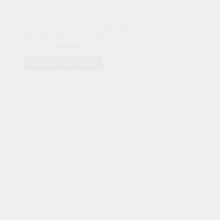
HOGAR Y MUEBLES
CÁMARAS DE SEGURI
Luz Nocturna Luz De Cristal Esfera
Cámara Ip Exterior D
Planeta Saturno Luz Cálida
Visión Nocturna 360
El
El
El
$
35,900
$
19,900
$
230,900
$
134,900
precio
precio
precio
original
actual
original
AÑADIR AL CARRITO
AÑADIR AL CARRI
era:
es:
era:
$35,900.
$19,900.
$230,900.
odos de Pago