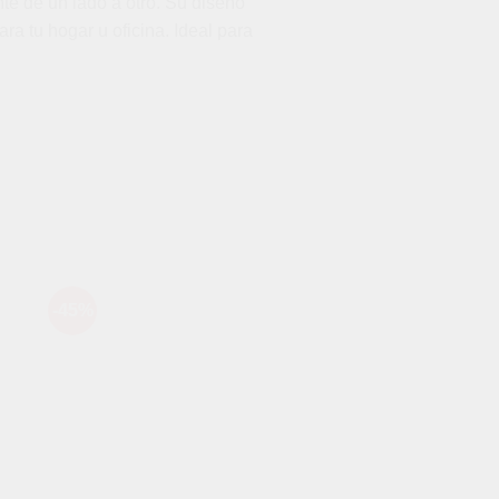
te de un lado a otro. Su diseño
a tu hogar u oficina. Ideal para
-45%
-42%
dir
Añadir
a
a la
 de
lista de
eos
deseos