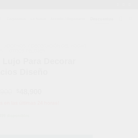
Descuentos
Corporativo
Lo Nuevo
Acceder / Registrarse
/
ADORNOS Y DECORACIÓN DEL HOGAR
/
S
/
OTROS RELOJES
 Lujo Para Decorar
cios Diseño
El
El
,900
48,900
$
precio
precio
s en las últimas 24 horas!
original
actual
era:
es:
499 disponibles
$89,900.
$48,900.
 Espacios Diseño cantidad