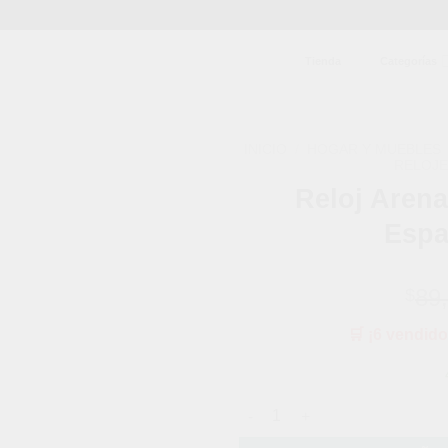
Tienda
Categorías
INICIO
/
HOGAR Y MUEBLES
RELOJE
Reloj Arena
Añadir
a la
Espa
lista de
deseos
89
$
🛒 ¡6 vendido
Reloj Arena Lujo Para Decorar