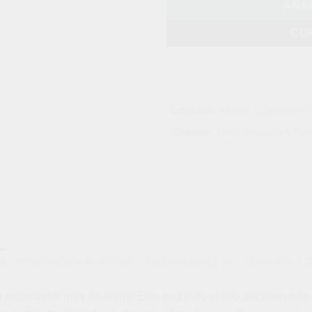
AÑAD
CO
Categorías:
Adornos y Decoración 
Etiquetas:
Arena Decoracion
,
Pane
ÓN
INFORMACIÓN ADICIONAL
VALORACIONES (0)
TÉRMINOS Y 
 encantador reloj de arena! Este exquisito objeto decorativo n