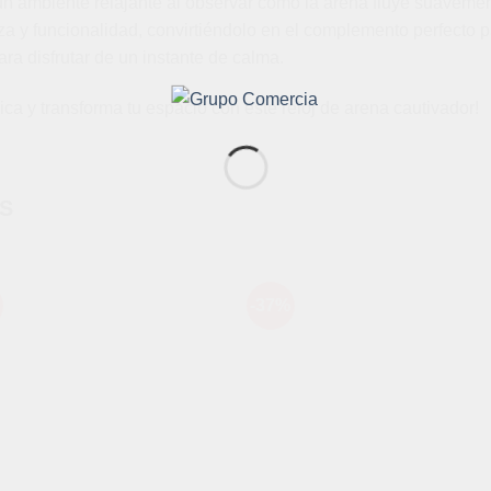
un ambiente relajante al observar cómo la arena fluye suavemen
y funcionalidad, convirtiéndolo en el complemento perfecto par
a disfrutar de un instante de calma.
a y transforma tu espacio con este reloj de arena cautivador!
S
-37%
Añadir
Aña
a la
a l
lista de
lista
deseos
des