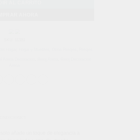
IR AL CARRITO
MPRAR AHORA
SKU:
11381
del Hogar
,
Hogar y Muebles
,
Otros Relojes
,
Relojes
l Arena Decoracion
,
Reloj Arena
,
Reloj Decoracion
Arena
CONDICIONES
o solo añade un toque de elegancia a