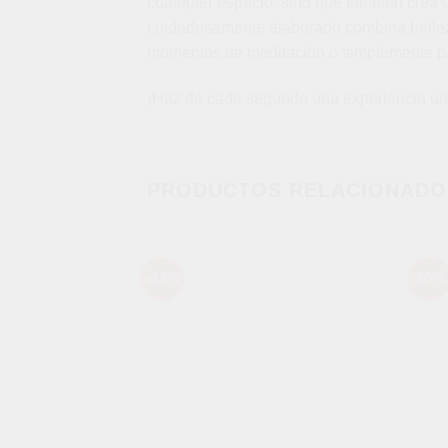
cualquier espacio, sino que también crea 
cuidadosamente elaborado combina belleza 
momentos de meditación o simplemente par
¡Haz de cada segundo una experiencia únic
PRODUCTOS RELACIONADO
-43%
-40%
Añadir
a la
lista de
deseos