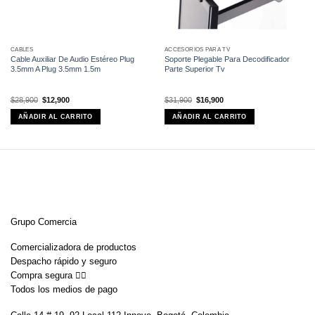
CABLES
ACCESORIOS PARA TV
Cable Auxiliar De Audio Estéreo Plug
Soporte Plegable Para Decodificador
3.5mm A Plug 3.5mm 1.5m
Parte Superior Tv
El
El
El
El
$
28,900
$
12,900
$
31,900
$
16,900
precio
precio
precio
precio
original
actual
original
actual
AÑADIR AL CARRITO
AÑADIR AL CARRITO
era:
es:
era:
es:
$28,900.
$12,900.
$31,900.
$16,900.
Grupo Comercia
Comercializadora de productos
Despacho rápido y seguro
Compra segura 👇🏼
Todos los medios de pago