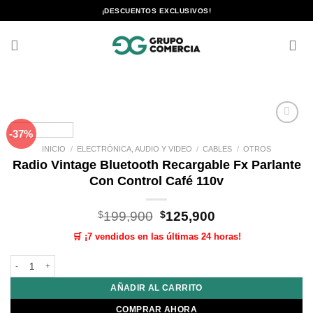
Saltar
¡DESCUENTOS EXCLUSIVOS!
al
contenido
-37%
Añadir
a la
INICIO
/
ELECTRÓNICA, AUDIO Y VIDEO
/
CABLES
/
OTROS
lista de
Radio Vintage Bluetooth Recargable Fx Parlante
deseos
Con Control Café 110v
El
El
$
199,900
$
125,900
precio
precio
🛒 ¡7 vendidos en las últimas 24 horas!
original
actual
era:
es:
Radio Vintage Bluetooth Recargable Fx Parlante Con Control Café 110v cant
$199,900.
$125,900.
AÑADIR AL CARRITO
COMPRAR AHORA