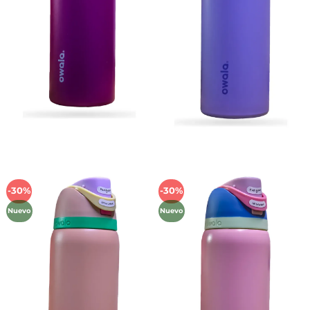
-30%
-30%
Añadir
Añadir
a la
a la
Nuevo
Nuevo
lista de
lista de
deseos
deseos