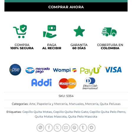
COMPRAR AHORA
SKU:
5354
Categorías:
Arte, Papelería y Mercería
,
Manuales
,
Mercería
,
Quita Pelusas
Etiquetas:
Cepillo Quita Motas
,
Cepillo Quita Pelo Gato
,
Cepillo Quita Pelo Perro
,
Quita Motas Mascota
,
Quita Pelo Mascota