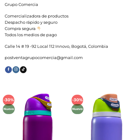
Grupo Comercia
Comercializadora de productos
Despacho rápido y seguro
Compra segura
Todos los medios de pago
Calle 14 # 19 -92 Local 112 Innovo, Bogotá, Colombia
postventagrupocomercia@gmail.com
-30%
-30%
Añadir
Añadir
a la
a la
Nuevo
Nuevo
lista de
lista de
deseos
deseos