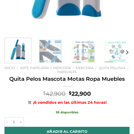
INICIO
/
ARTE, PAPELERÍA Y MERCERÍA
/
MERCERÍA
/
QUITA PELUSAS
/
MANUALES
Quita Pelos Mascota Motas Ropa Muebles
El
El
42,900
22,900
$
$
precio
precio
¡6 vendidos en las últimas 24 horas!
original
actual
era:
es:
38 disponibles
$42,900.
$22,900.
Quita Pelos Mascota Motas Ropa Muebles cantidad
AÑADIR AL CARRITO