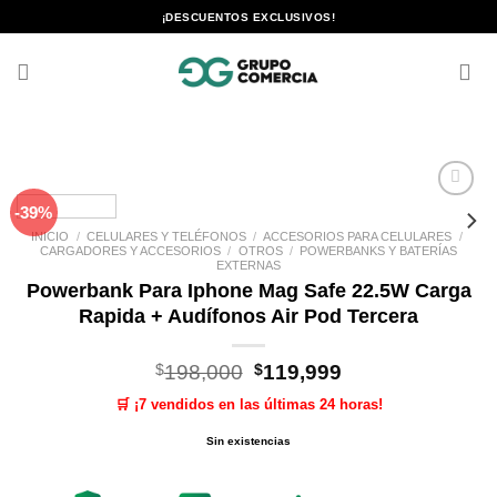
Saltar
¡DESCUENTOS EXCLUSIVOS!
al
contenido
-39%
Añadir
a la
INICIO
/
CELULARES Y TELÉFONOS
/
ACCESORIOS PARA CELULARES
/
lista de
CARGADORES Y ACCESORIOS
/
OTROS
/
POWERBANKS Y BATERÍAS
deseos
EXTERNAS
Powerbank Para Iphone Mag Safe 22.5W Carga
Rapida + Audífonos Air Pod Tercera
El
El
$
198,000
$
119,999
precio
precio
🛒 ¡7 vendidos en las últimas 24 horas!
original
actual
era:
es:
Sin existencias
$198,000.
$119,999.