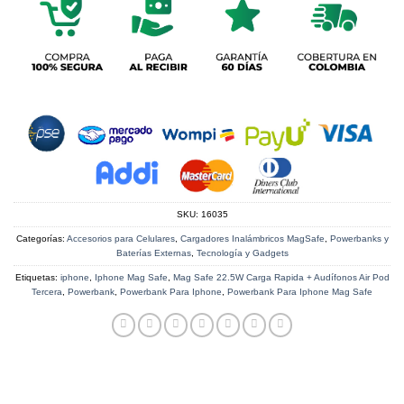
SKU:
16035
Categorías:
Accesorios para Celulares
,
Cargadores Inalámbricos MagSafe
,
Powerbanks y
Baterías Externas
,
Tecnología y Gadgets
Etiquetas:
iphone
,
Iphone Mag Safe
,
Mag Safe 22.5W Carga Rapida + Audífonos Air Pod
Tercera
,
Powerbank
,
Powerbank Para Iphone
,
Powerbank Para Iphone Mag Safe