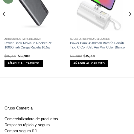
ACCESORIOS PARA CELULAR
ACCESORIOS PARA CELULARES
Power Bank Movisun Rocket P11
Power Bank 4500mah Batería Portátil
10000mah Carga Rapida 10.5w
Tipo C Con Usb Am Mini Color Blanco
El
El
El
El
$
85,900
$
62,900
$
59,900
$
35,900
precio
precio
precio
precio
original
actual
original
actual
AÑADIR AL CARRITO
AÑADIR AL CARRITO
era:
es:
era:
es:
$85,900.
$62,900.
$59,900.
$35,900.
Grupo Comercia
Comercializadora de productos
Despacho rápido y seguro
Compra segura 👇🏼