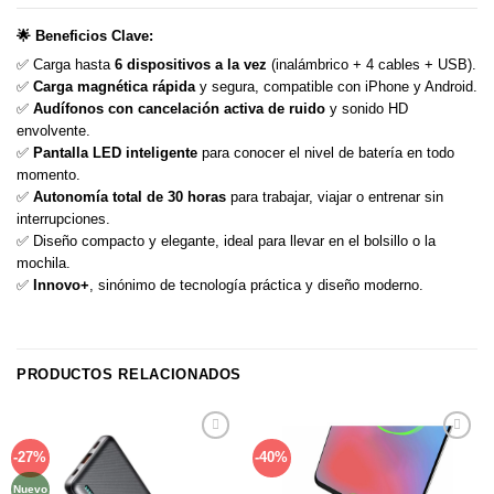
🌟
Beneficios Clave:
✅ Carga hasta
6 dispositivos a la vez
(inalámbrico + 4 cables + USB).
✅
Carga magnética rápida
y segura, compatible con iPhone y Android.
✅
Audífonos con cancelación activa de ruido
y sonido HD
envolvente.
✅
Pantalla LED inteligente
para conocer el nivel de batería en todo
momento.
✅
Autonomía total de 30 horas
para trabajar, viajar o entrenar sin
interrupciones.
✅ Diseño compacto y elegante, ideal para llevar en el bolsillo o la
mochila.
✅
Innovo+
, sinónimo de tecnología práctica y diseño moderno.
PRODUCTOS RELACIONADOS
Añadir
Añadir
-27%
-40%
a la
a la
lista de
lista de
deseos
deseos
Nuevo