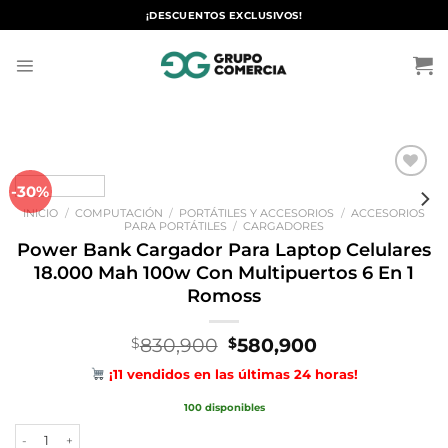
Saltar
¡DESCUENTOS EXCLUSIVOS!
al
contenido
-30%
Añadir
a la
INICIO
/
COMPUTACIÓN
/
PORTÁTILES Y ACCESORIOS
/
ACCESORIOS
lista de
PARA PORTÁTILES
/
CARGADORES
deseos
Power Bank Cargador Para Laptop Celulares
18.000 Mah 100w Con Multipuertos 6 En 1
Romoss
El
El
830,900
580,900
$
$
precio
precio
¡11 vendidos en las últimas 24 horas!
original
actual
era:
es:
100 disponibles
$830,900.
$580,900.
Power Bank Cargador Para Laptop Celulares 18.000 Mah 100w Con Mul