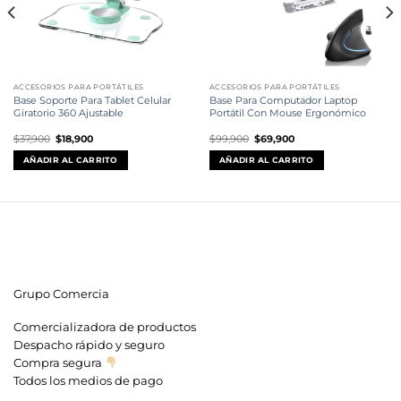
ACCESORIOS PARA PORTÁTILES
ACCESORIOS PARA PORTÁTILES
Base Soporte Para Tablet Celular
Base Para Computador Laptop
Giratorio 360 Ajustable
Portátil Con Mouse Ergonómico
El
El
El
El
$
37,900
$
18,900
$
99,900
$
69,900
precio
precio
precio
precio
original
actual
original
actual
AÑADIR AL CARRITO
AÑADIR AL CARRITO
era:
es:
era:
es:
$37,900.
$18,900.
$99,900.
$69,900.
Grupo Comercia
Comercializadora de productos
Despacho rápido y seguro
Compra segura
Todos los medios de pago