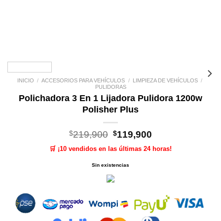
INICIO
/
ACCESORIOS PARA VEHÍCULOS
/
LIMPIEZA DE VEHÍCULOS
/
PULIDORAS
Polichadora 3 En 1 Lijadora Pulidora 1200w
Polisher Plus
El
El
$
219,900
$
119,900
precio
precio
🛒 ¡10 vendidos en las últimas 24 horas!
original
actual
era:
es:
Sin existencias
$219,900.
$119,900.