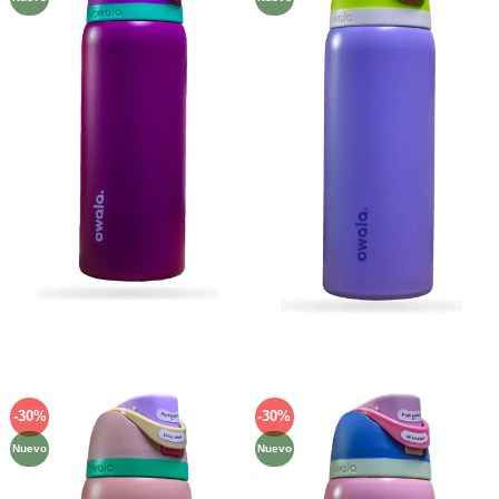
lista de
lista de
deseos
deseos
-30%
-30%
Añadir
Añadir
a la
a la
Nuevo
Nuevo
lista de
lista de
deseos
deseos