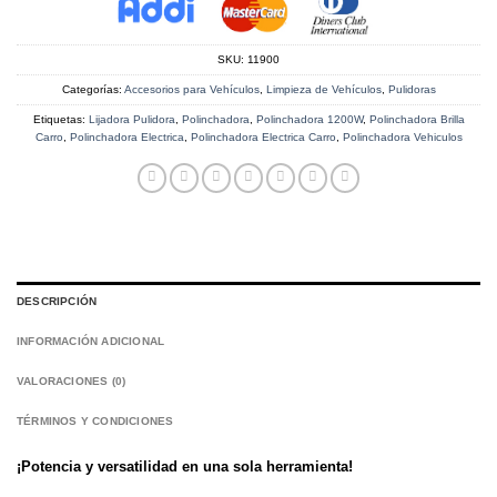
SKU:
11900
Categorías:
Accesorios para Vehículos
,
Limpieza de Vehículos
,
Pulidoras
Etiquetas:
Lijadora Pulidora
,
Polinchadora
,
Polinchadora 1200W
,
Polinchadora Brilla
Carro
,
Polinchadora Electrica
,
Polinchadora Electrica Carro
,
Polinchadora Vehiculos
DESCRIPCIÓN
INFORMACIÓN ADICIONAL
VALORACIONES (0)
TÉRMINOS Y CONDICIONES
¡Potencia y versatilidad en una sola herramienta!