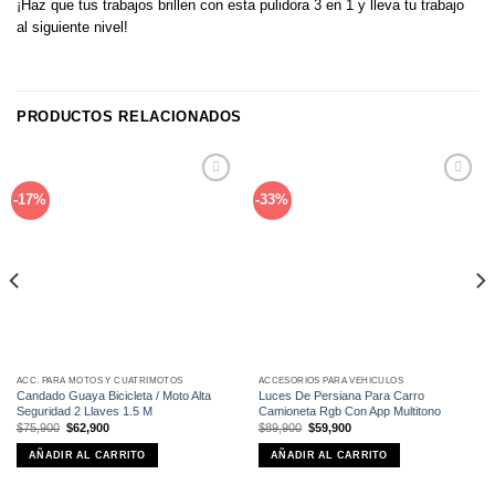
¡Haz que tus trabajos brillen con esta pulidora 3 en 1 y lleva tu trabajo
al siguiente nivel!
PRODUCTOS RELACIONADOS
Añadir
Añadir
-17%
-33%
a la
a la
lista de
lista de
deseos
deseos
ACC. PARA MOTOS Y CUATRIMOTOS
ACCESORIOS PARA VEHÍCULOS
Candado Guaya Bicicleta / Moto Alta
Luces De Persiana Para Carro
Seguridad 2 Llaves 1.5 M
Camioneta Rgb Con App Multitono
El
El
El
El
$
75,900
$
62,900
$
89,900
$
59,900
precio
precio
precio
precio
original
actual
original
actual
AÑADIR AL CARRITO
AÑADIR AL CARRITO
era:
es:
era:
es:
$75,900.
$62,900.
$89,900.
$59,900.