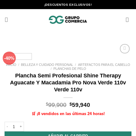
Saltar
¡DESCUENTOS EXCLUSIVOS!
al
contenido
-40%
Añadir
a la
INICIO
/
BELLEZA Y CUIDADO PERSONAL
/
ARTEFACTOS PARA EL CABELLO
lista de
/
PLANCHAS DE PELO
deseos
Plancha Semi Profesional Shine Therapy
Aguacate Y Macadamia Pro Nova Verde 110v
Verde 110v
El
El
$
99,900
$
59,940
precio
precio
🛒 ¡8 vendidos en las últimas 24 horas!
original
actual
era:
es:
Plancha Semi Profesional Shine Therapy Aguacate Y Macadamia Pro Nova V
$99,900.
$59,940.