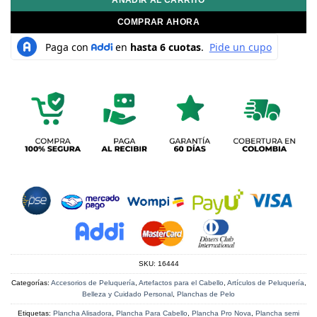
AÑADIR AL CARRITO
COMPRAR AHORA
SKU:
16444
Categorías:
Accesorios de Peluquería
,
Artefactos para el Cabello
,
Artículos de Peluquería
,
Belleza y Cuidado Personal
,
Planchas de Pelo
Etiquetas:
Plancha Alisadora
,
Plancha Para Cabello
,
Plancha Pro Nova
,
Plancha semi