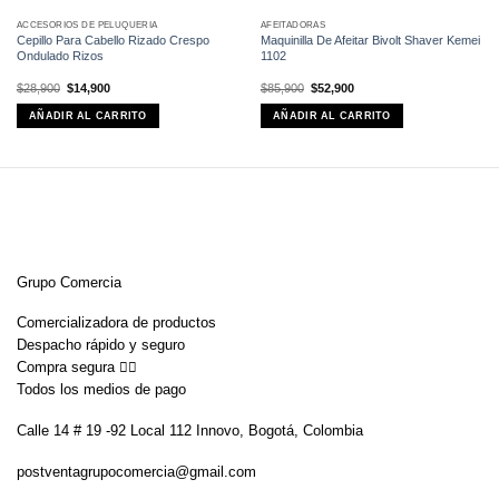
ACCESORIOS DE PELUQUERÍA
AFEITADORAS
Cepillo Para Cabello Rizado Crespo
Maquinilla De Afeitar Bivolt Shaver Kemei
Ondulado Rizos
1102
El
El
El
El
$
28,900
$
14,900
$
85,900
$
52,900
precio
precio
precio
precio
original
actual
original
actual
AÑADIR AL CARRITO
AÑADIR AL CARRITO
era:
es:
era:
es:
$28,900.
$14,900.
$85,900.
$52,900.
Grupo Comercia
Comercializadora de productos
Despacho rápido y seguro
Compra segura 👇🏼
Todos los medios de pago
Calle 14 # 19 -92 Local 112 Innovo, Bogotá, Colombia
postventagrupocomercia@gmail.com