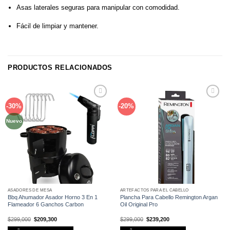
Asas laterales seguras para manipular con comodidad.
Fácil de limpiar y mantener.
PRODUCTOS RELACIONADOS
Añadir
Añadir
-30%
-20%
a la
a la
lista de
lista de
deseos
deseos
Nuevo
ASADORES DE MESA
ARTEFACTOS PARA EL CABELLO
Bbq Ahumador Asador Horno 3 En 1
Plancha Para Cabello Remington Argan
Flameador 6 Ganchos Carbon
Oil Original Pro
El
El
El
El
$
299,000
$
209,300
$
299,000
$
239,200
precio
precio
precio
precio
original
actual
original
actual