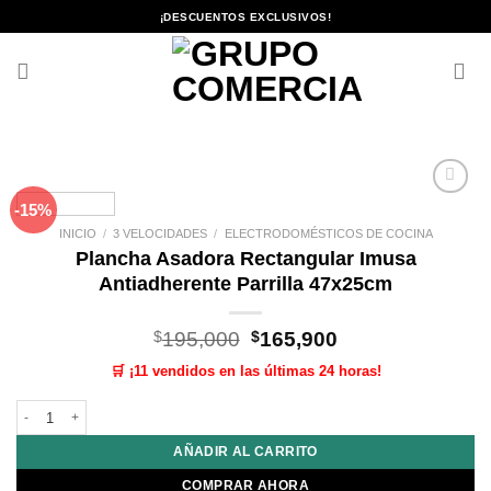
Saltar
¡DESCUENTOS EXCLUSIVOS!
al
contenido
-15%
Añadir
a la
INICIO
/
3 VELOCIDADES
/
ELECTRODOMÉSTICOS DE COCINA
lista de
Plancha Asadora Rectangular Imusa
deseos
Antiadherente Parrilla 47x25cm
El
El
$
195,000
$
165,900
precio
precio
🛒 ¡11 vendidos en las últimas 24 horas!
original
actual
era:
es:
Plancha Asadora Rectangular Imusa Antiadherente Parrilla 47x25cm cantid
$195,000.
$165,900.
AÑADIR AL CARRITO
COMPRAR AHORA