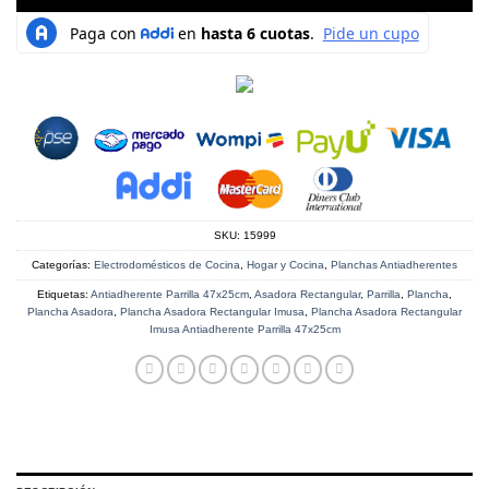
SKU:
15999
Categorías:
Electrodomésticos de Cocina
,
Hogar y Cocina
,
Planchas Antiadherentes
Etiquetas:
Antiadherente Parrilla 47x25cm
,
Asadora Rectangular
,
Parrilla
,
Plancha
,
Plancha Asadora
,
Plancha Asadora Rectangular Imusa
,
Plancha Asadora Rectangular
Imusa Antiadherente Parrilla 47x25cm