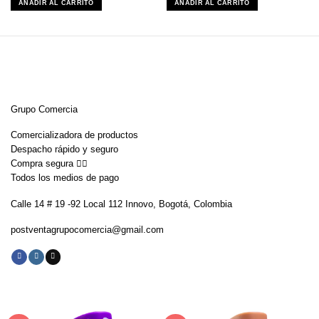
AÑADIR AL CARRITO
AÑADIR AL CARRITO
era:
es:
era:
es:
$299,000.
$209,300.
$299,000.
$239,200.
Grupo Comercia
Comercializadora de productos
Despacho rápido y seguro
Compra segura 👇🏼
Todos los medios de pago
Calle 14 # 19 -92 Local 112 Innovo, Bogotá, Colombia
postventagrupocomercia@gmail.com