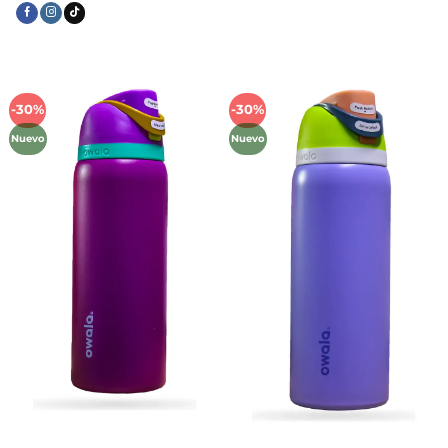
-30%
-30%
Añadir
Añadir
a la
a la
Nuevo
Nuevo
lista de
lista de
deseos
deseos