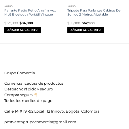
AUDIO
AUDIO
Parlante Radio Retro Am/fm Aux
Trípode Para Parlantes Cabinas De
Mp3 Bluetooth Portátil Vintage
Sonido 2 Metros Ajustable
El
El
El
El
$
129,900
$
84,900
$
115,900
$
62,900
precio
precio
precio
precio
original
actual
original
actual
AÑADIR AL CARRITO
AÑADIR AL CARRITO
era:
es:
era:
es:
$129,900.
$84,900.
$115,900.
$62,900.
Grupo Comercia
Comercializadora de productos
Despacho rápido y seguro
Compra segura
Todos los medios de pago
Calle 14 # 19 -92 Local 112 Innovo, Bogotá, Colombia
postventagrupocomercia@gmail.com