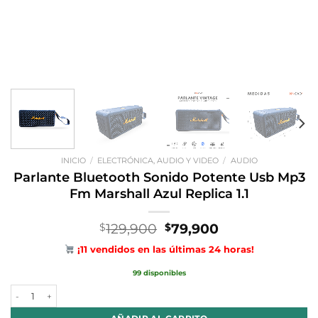
INICIO
/
ELECTRÓNICA, AUDIO Y VIDEO
/
AUDIO
Parlante Bluetooth Sonido Potente Usb Mp3
Fm Marshall Azul Replica 1.1
El
El
129,900
79,900
$
$
precio
precio
¡11 vendidos en las últimas 24 horas!
original
actual
era:
es:
99 disponibles
$129,900.
$79,900.
Parlante Bluetooth Sonido Potente Usb Mp3 Fm Marshall Azul Replica 