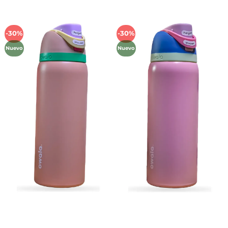
-30%
-30%
Añadir
Añadir
a la
a la
Nuevo
Nuevo
lista de
lista de
deseos
deseos