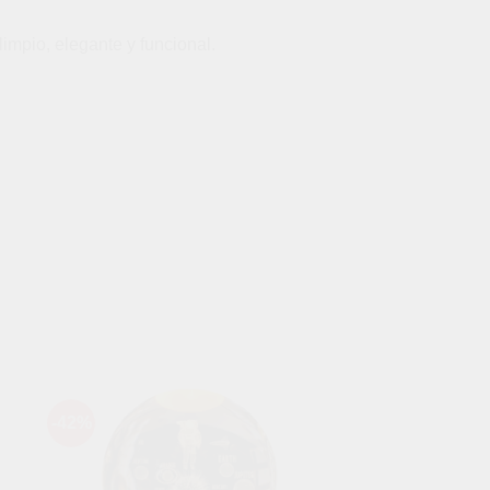
mpio, elegante y funcional.
-42%
-42%
dir
Añadir
a
a la
 de
lista de
eos
deseos