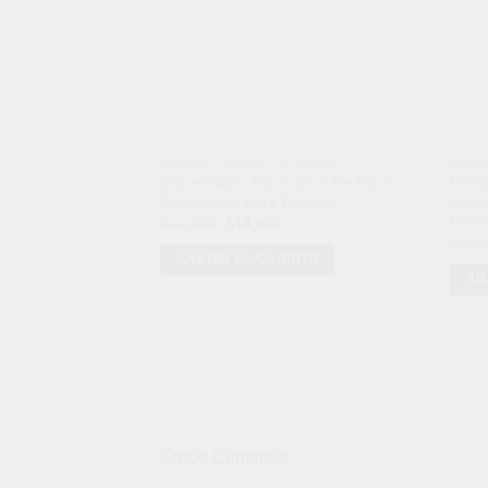
BOMBAS PARA BOTELLONES
ALMA
Dispensador Automático De Agua
Refra
Recargable Para Botellón
Compa
Port
El
El
$
22,900
$
14,900
precio
precio
$
58,
original
actual
AÑADIR AL CARRITO
era:
es:
AÑ
$22,900.
$14,900.
Grupo Comercia