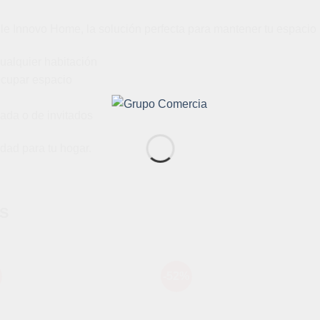
Innovo Home, la solución perfecta para mantener tu espacio li
ualquier habitación
ocupar espacio
rada o de invitados
dad para tu hogar.
S
-52%
Añadir
Aña
a la
a l
lista de
lista
deseos
des