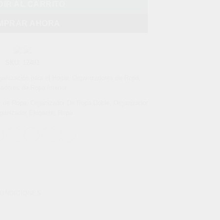
IR AL CARRITO
MPRAR AHORA
SKU:
12481
ganización para el Hogar
,
Organizadores de Ropa
,
adores de Ropa Interior
r de Ropa
,
Organizador De Ropa Doble
,
Organizador
ganizador Elegante
,
Ropa
CONDICIONES