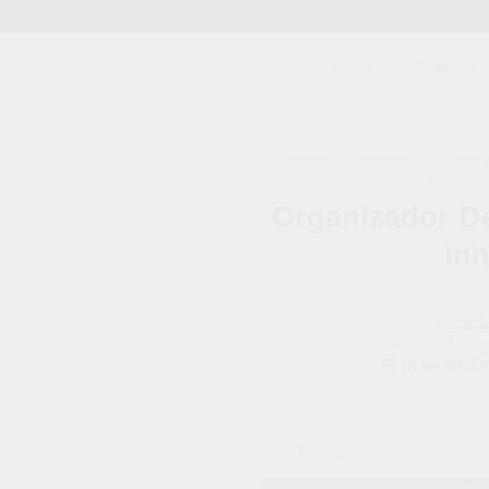
Tienda
Categorías
INICIO
/
HOGAR Y MUEBL
ORGANIZADORES DE ROP
Organizador D
Añadir
a la
In
lista de
deseos
145
$
🛒 ¡8 vendido
Organizador De Ropa Doble E