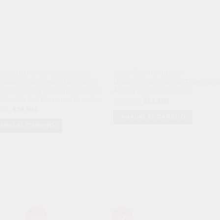
CENAMIENTO Y ORGANIZACIÓN
COCCIÓN Y HORNEADO
ctaria Porta Comida De Vidrio 2
Molde En Silicona Olla Freidora D
rtimientos 1 Litro Transparente
Aire Air Fryer Reutilizable
a Comida Anti Derrames Premium
El
El
$
24,900
$
11,900
precio
precio
El
El
900
$
39,900
original
actual
precio
precio
AÑADIR AL CARRITO
era:
es:
original
actual
ADIR AL CARRITO
$24,900.
$11,900.
era:
es:
$58,900.
$39,900.
Mét
-30%
-30%