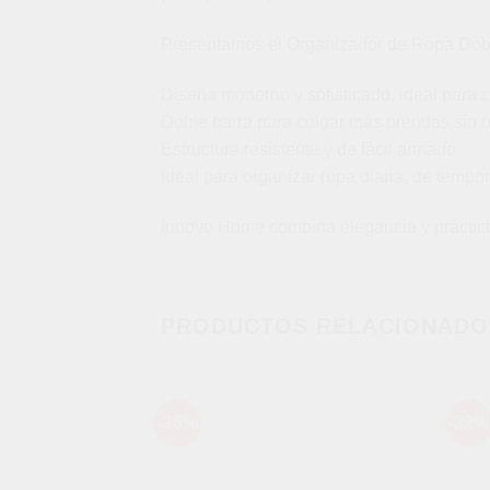
Presentamos el Organizador de Ropa Doble 
Diseño moderno y sofisticado, ideal para c
Doble barra para colgar más prendas sin 
Estructura resistente y de fácil armado
Ideal para organizar ropa diaria, de tempo
Innovo Home combina elegancia y practici
PRODUCTOS RELACIONADO
-35%
-32%
Añadir
a la
lista de
deseos