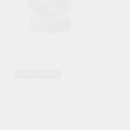
HOGAR Y MUEBLES
CÁMARAS DE SEGURI
e
Esfera Cristal 3d Lámpara De Noche
Cámara Ip Exterior D
Led Galaxia Bola Cristal Sistema Solar
Visión Nocturna 360
Astronauta
El
$
230,900
$
134,900
precio
El
El
$
32,900
$
19,000
original
precio
precio
AÑADIR AL CARRI
era:
original
actual
AÑADIR AL CARRITO
$230,900.
era:
es:
$32,900.
$19,000.
odos de Pago