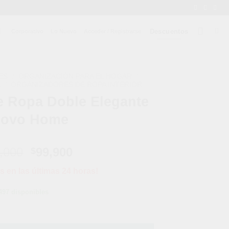
Descuentos
Corporativo
Lo Nuevo
Acceder / Registrarse
ES
/
ORGANIZACIÓN PARA EL HOGAR
/
A
/
ORGANIZADORES DE ROPA INTERIOR
e Ropa Doble Elegante
novo Home
El
El
,000
99,900
$
precio
precio
s en las últimas 24 horas!
original
actual
era:
es:
497 disponibles
$145,000.
$99,900.
legante Innovo Home cantidad