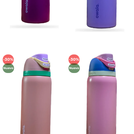
-30%
-30%
Añadir
Añadir
a la
a la
Nuevo
Nuevo
lista de
lista de
deseos
deseos