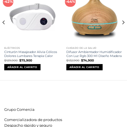
-42%
-44%
a la
a la
lista de
lista de
deseos
deseos
ELÉCTRICOS
CUIDADO DE LA SALUD
Cinturón Masajeador Alivia Cólicos
Difusor Ambientador Humidificador
Dolores Lumbares Terapia Calor
Con Luz Rgb 300 Ml Diseño Madera
El
El
El
El
$
129,900
$
75,900
$
132,900
$
74,900
precio
precio
precio
precio
original
actual
original
actual
AÑADIR AL CARRITO
AÑADIR AL CARRITO
era:
es:
era:
es:
$129,900.
$75,900.
$132,900.
$74,900.
Grupo Comercia
Comercializadora de productos
Despacho rápido y seguro