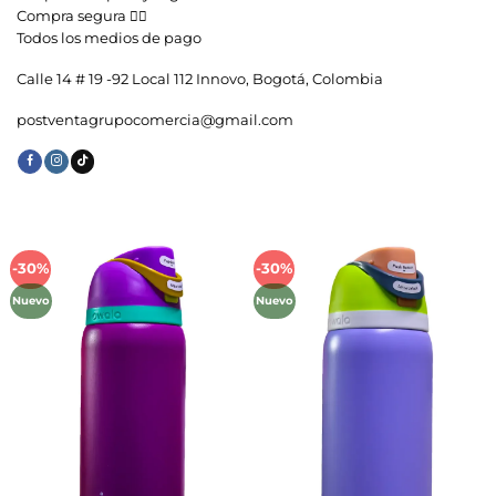
Compra segura 👇🏼
Todos los medios de pago
Calle 14 # 19 -92 Local 112 Innovo, Bogotá, Colombia
postventagrupocomercia@gmail.com
-30%
-30%
Añadir
Añadir
a la
a la
Nuevo
Nuevo
lista de
lista de
deseos
deseos