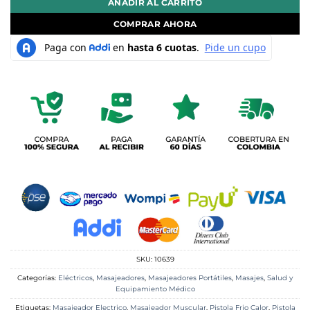
AÑADIR AL CARRITO
COMPRAR AHORA
SKU:
10639
Categorías:
Eléctricos
,
Masajeadores
,
Masajeadores Portátiles
,
Masajes
,
Salud y
Equipamiento Médico
Etiquetas:
Masajeador Electrico
,
Masajeador Muscular
,
Pistola Frio Calor
,
Pistola