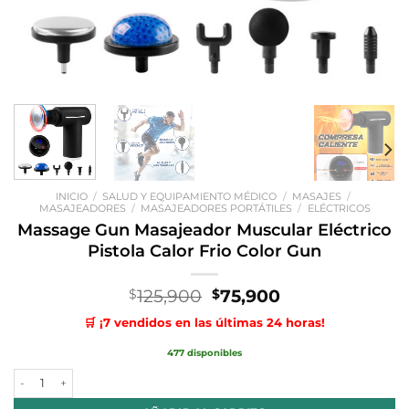
INICIO
/
SALUD Y EQUIPAMIENTO MÉDICO
/
MASAJES
/
MASAJEADORES
/
MASAJEADORES PORTÁTILES
/
ELÉCTRICOS
Massage Gun Masajeador Muscular Eléctrico
Pistola Calor Frio Color Gun
El
El
125,900
75,900
$
$
precio
precio
🛒 ¡7 vendidos en las últimas 24 horas!
original
actual
era:
es:
477 disponibles
$125,900.
$75,900.
Massage Gun Masajeador Muscular Eléctrico Pistola Calor Frio Color 