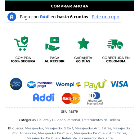
COMPRAR AHORA
SKU:
15579
Categorías:
Belleza y Cuidado Personal
,
Tratamientos de Belleza
Etiquetas:
Masajeador
,
Masajeador 3 En 1
,
Masajeador Anti Estrés
,
Masajeador
Con Accesorios
,
Masajeador De Cuello
,
Masajeador De Cuello Anti Estrés
,
Masajeador De Cuello Relajante
,
Masajeador Relajante