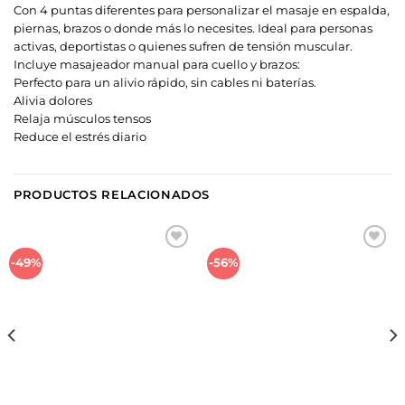
Con 4 puntas diferentes para personalizar el masaje en espalda,
piernas, brazos o donde más lo necesites. Ideal para personas
activas, deportistas o quienes sufren de tensión muscular.
Incluye masajeador manual para cuello y brazos:
Perfecto para un alivio rápido, sin cables ni baterías.
Alivia dolores
Relaja músculos tensos
Reduce el estrés diario
PRODUCTOS RELACIONADOS
Añadir
Añadir
-49%
-56%
a la
a la
lista de
lista de
deseos
deseos