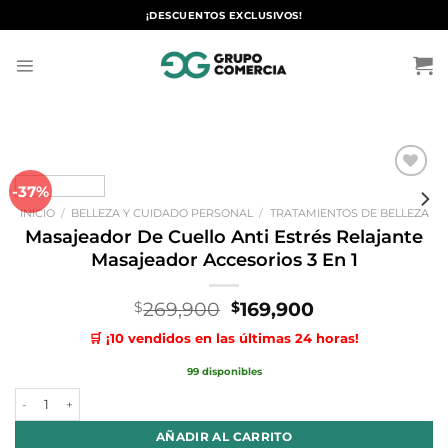
Saltar
¡DESCUENTOS EXCLUSIVOS!
al
contenido
-37%
Añadir
a la
INICIO
/
BELLEZA Y CUIDADO PERSONAL
/
TRATAMIENTOS DE BELLEZA
lista de
deseos
Masajeador De Cuello Anti Estrés Relajante
Masajeador Accesorios 3 En 1
El
El
269,900
169,900
$
$
precio
precio
🛒 ¡10 vendidos en las últimas 24 horas!
original
actual
era:
es:
99 disponibles
$269,900.
$169,900.
Masajeador De Cuello Anti Estrés Relajante Masajeador Accesorios 3 E
AÑADIR AL CARRITO