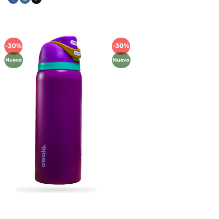
-30%
-30%
Añadir
Añadir
a la
a la
Nuevo
Nuevo
lista de
lista de
deseos
deseos