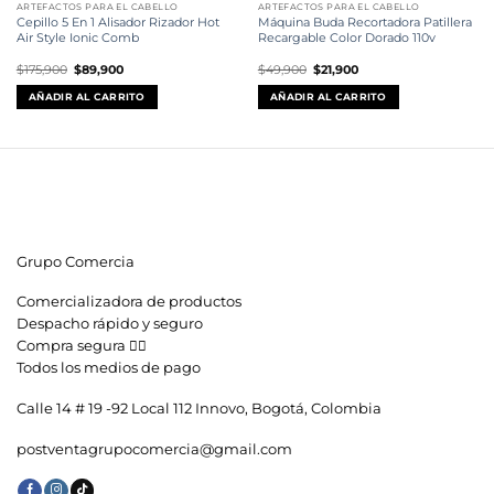
ARTEFACTOS PARA EL CABELLO
ARTEFACTOS PARA EL CABELLO
Cepillo 5 En 1 Alisador Rizador Hot
Máquina Buda Recortadora Patillera
Air Style Ionic Comb
Recargable Color Dorado 110v
El
El
El
El
$
175,900
$
89,900
$
49,900
$
21,900
precio
precio
precio
precio
original
actual
original
actual
AÑADIR AL CARRITO
AÑADIR AL CARRITO
era:
es:
era:
es:
$175,900.
$89,900.
$49,900.
$21,900.
Grupo Comercia
Comercializadora de productos
Despacho rápido y seguro
Compra segura 👇🏼
Todos los medios de pago
Calle 14 # 19 -92 Local 112 Innovo, Bogotá, Colombia
postventagrupocomercia@gmail.com