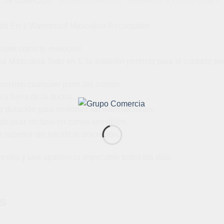
DESCRIPCIÓN
VALORACIONES (0)
TÉRMINOS Y CONDICIONES
odo En 1 Waterproof Masculina Recargable
itarte como te mereces!
l Masculina Todo en 1, la solución perfecta para el cuidado pe
recisión cualquier parte del cuerpo.
 o fuera de la ducha.
a duración para sesiones sin interrupciones.
 usar, incluso en zonas sensibles.
superior sin sacrificar discreción.
estilo y una apariencia impecable todos los días.
S