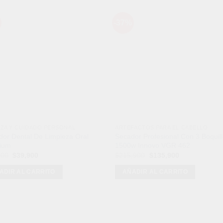
-37%
Añadir
Aña
a la
a l
lista de
lista
deseos
des
EZA Y CUIDADO PERSONAL
ARTEFACTOS PARA EL CABELLO
ador Dental De Limpieza Oral
Secador Profesional Con 3 Boquil
ium
1500w Innovo VGR 462
El
El
El
El
900
$
39,900
$
215,900
$
135,900
precio
precio
precio
precio
original
actual
original
actual
ADIR AL CARRITO
AÑADIR AL CARRITO
era:
es:
era:
es:
$89,900.
$39,900.
$215,900.
$135,900.