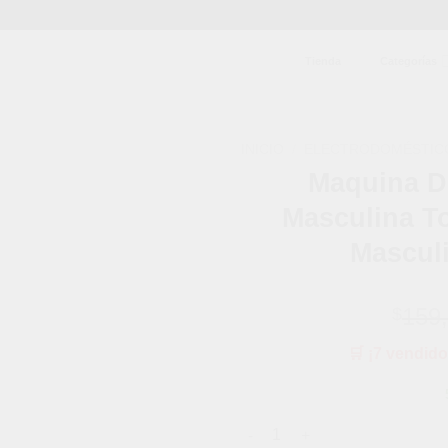
Tienda
Categorías
INICIO
/
ELECTRODOMÉSTIC
Maquina De
Añadir
Masculina T
a la
lista de
Mascul
deseos
159
$
🛒 ¡7 vendido
Maquina De Afeitar Corporal M