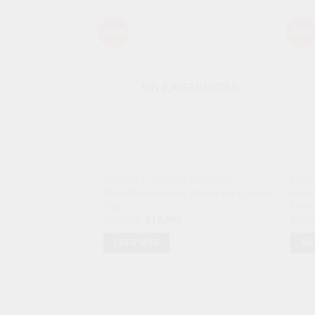
-50%
-56%
Añadir
a la
lista de
deseos
SIN EXISTENCIAS
BELLEZA Y CUIDADO PERSONAL
BELL
Polvo Blanqueador Dental De Carbón
Irrig
30gr
Prem
El
El
$
39,900
$
19,900
$
89,
precio
precio
original
actual
LEER MÁS
AÑ
era:
es:
$39,900.
$19,900.