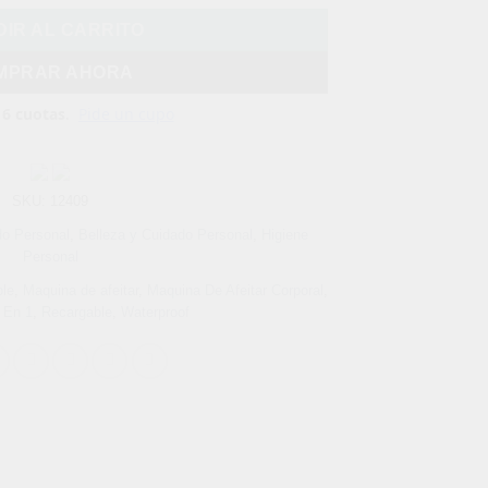
IR AL CARRITO
MPRAR AHORA
SKU:
12409
do Personal
,
Belleza y Cuidado Personal
,
Higiene
Personal
ble
,
Maquina de afeitar
,
Maquina De Afeitar Corporal
,
 En 1
,
Recargable
,
Waterproof