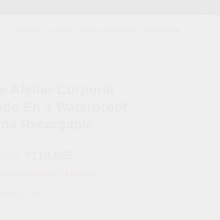
Descuentos
Corporativo
Lo Nuevo
Acceder / Registrarse
OS
/
ARTEFACTOS DE CUIDADO PERSONAL
 Afeitar Corporal
odo En 1 Waterproof
ina Recargable
El
El
,900
119,925
$
precio
precio
s en las últimas 24 horas!
original
actual
era:
es:
500 disponibles
$159,900.
$119,925.
asculina Todo En 1 Waterproof Masculina Recargable cantidad