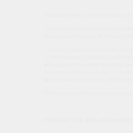
Maquina De Afeitar Corporal Masculina T
¡Descubre la comodidad y potencia de afe
Presentamos la Máquina de Afeitar Corpora
✅ Todo en 1: Afeita, recorta y perfila con p
💧 100% Waterproof: Ideal para usar dentro
🔋 Recargable y Duradera: Batería de larg
⚙️ Diseño Ergonómico y Seguro: Cómoda de
🔇 Motor silencioso y potente: Rendimiento 
Perfecta para quienes buscan practicidad, 
PRODUCTOS RELACIONADO