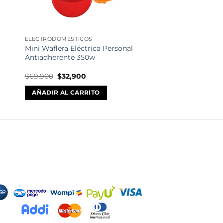
ELECTRODOMÉSTICOS
s
Mini Waflera Eléctrica Personal
Antiadherente 350w
El
El
$
69,900
$
32,900
precio
precio
original
actual
AÑADIR AL CARRITO
era:
es:
$69,900.
$32,900.
odos de Pago