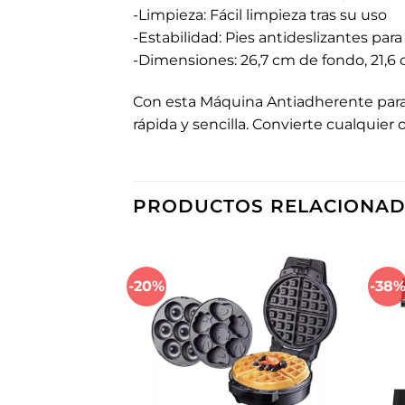
-Limpieza: Fácil limpieza tras su uso
-Estabilidad: Pies antideslizantes pa
-Dimensiones: 26,7 cm de fondo, 21,6
Con esta Máquina Antiadherente para 
rápida y sencilla. Convierte cualquier 
PRODUCTOS RELACIONA
-20%
-38
Añadir
Añadir
a la
a la
lista de
lista de
deseos
deseos