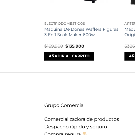
COS
ELECTRODOMÉSTICOS
ARTE
seño De Corazón
Máquina De Donas Waflera Figuras
Máqu
Innovo Home
3 En 1 Snak Maker 600w
Orig
El
El
El
0
$
169,900
$
135,900
$
386
precio
precio
precio
actual
original
actual
RITO
AÑADIR AL CARRITO
AÑ
es:
era:
es:
.
$32,900.
$169,900.
$135,900.
Grupo Comercia
Comercializadora de productos
Despacho rápido y seguro
Compra segura