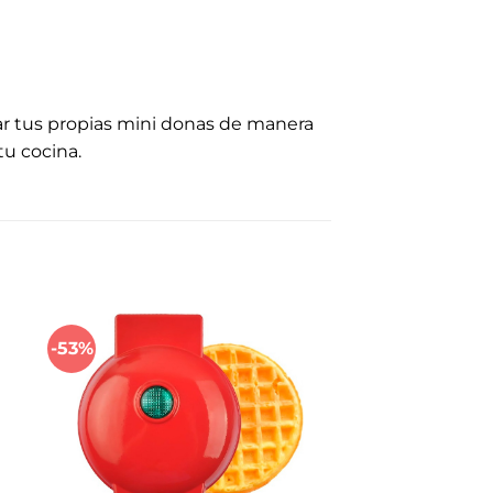
ar tus propias mini donas de manera
tu cocina.
-53%
dir
Añadir
a
a la
 de
lista de
eos
deseos