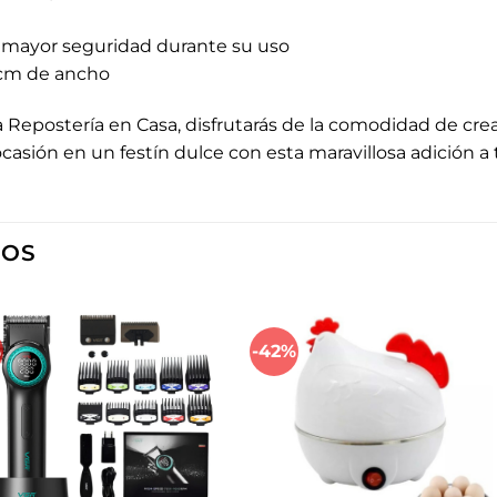
ra mayor seguridad durante su uso
 cm de ancho
Repostería en Casa, disfrutarás de la comodidad de cre
ocasión en un festín dulce con esta maravillosa adición a 
DOS
%
-42%
Añadir
Aña
a la
a l
lista de
lista
deseos
des