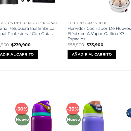
FACTOS DE CUIDADO PERSONAL
ELECTRODOMÉSTICOS
ina Peluquera Inalámbrica
Hervidor Cocinador De Huevo
inal Profesional Con Guías
Eléctrico A Vapor Gallina X7
Espacios
El
El
El
El
,900
$
239,900
$
58,900
$
33,900
precio
precio
precio
precio
original
actual
original
actual
ADIR AL CARRITO
AÑADIR AL CARRITO
era:
es:
era:
es:
$386,900.
$239,900.
$58,900.
$33,900.
Mét
-30%
-30%
Añadir
Añadir
a la
a la
Nuevo
Nuevo
lista
lista
de
de