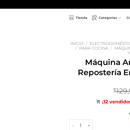
Tienda
Categorías
C
INICIO
/
ELECTRODOMÉSTI
/
PARA COCINA
/
MÁQUI
Añadir
Máquina An
a la
lista
Repostería E
de
deseos
129
$
¡12 vendido
Máquina Antiadherente Para