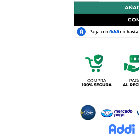
AÑAD
CO