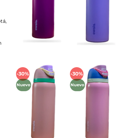
deseos
deseos
tá,
m
-30%
-30%
Añadir
Añadir
a la
a la
Nuevo
Nuevo
lista
lista
de
de
deseos
deseos