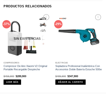
PRODUCTOS RELACIONADOS
Añadir
Añadir
-37%
-29%
a la
a la
lista de
lista de
deseos
deseos
SIN EXISTENCIAS
COMPRESORES
ELÉCTRICAS
Compresor De Aire Xiaomi V2 Original
Sopladora Profesional Inalámbrica Con
Portable Recargable Despinche
Accesorios Doble Batería Estuche 500w
El
El
El
El
$
459,900
$
289,900
$
489,900
$
347,900
precio
precio
precio
precio
original
actual
original
actual
LEER MÁS
AÑADIR AL CARRITO
era:
es:
era:
es:
$459,900.
$289,900.
$489,900.
$347,900.