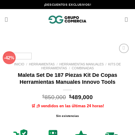
Saltar
¡DESCUENTOS EXCLUSIVOS!
al
contenido
-42%
Añadir
a la
INICIO
/
HERRAMIENTAS
/
HERRAMIENTAS MANUALES
/
KITS DE
lista de
HERRAMIENTAS
/
COMBINADAS
deseos
Maleta Set De 187 Piezas Kit De Copas
Herramientas Manuales Innovo Tools
El
El
$
850,000
$
489,000
precio
precio
🛒 ¡9 vendidos en las últimas 24 horas!
original
actual
era:
es:
Sin existencias
$850,000.
$489,000.