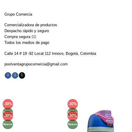
Grupo Comercia
Comercializadora de productos
Despacho rápido y seguro
Compra segura 👇🏼
Todos los medios de pago
Calle 14 # 19 -92 Local 112 Innovo, Bogotá, Colombia
postventagrupocomercia@gmail.com
-30%
-30%
Añadir
Añadir
a la
a la
Nuevo
Nuevo
lista de
lista de
-30%
-30%
Añadir
Añadir
deseos
deseos
a la
a la
Nuevo
Nuevo
lista de
lista de
deseos
deseos